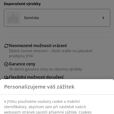
Doporučené výrobky
Ramínka
Neomezené možnosti vrácení
Žádné časové omezení – zboží vraťte na jakoukoli
prodejnu JYSK
Garance ceny
30-denní garance ceny na všechny výrobky
Flexibilní možnosti doručení
Rychlá a snadná doprava podle vašich představ
Chrom a plast. S nastavitelnou výškou. Š81 x V90-161 x
H43 cm