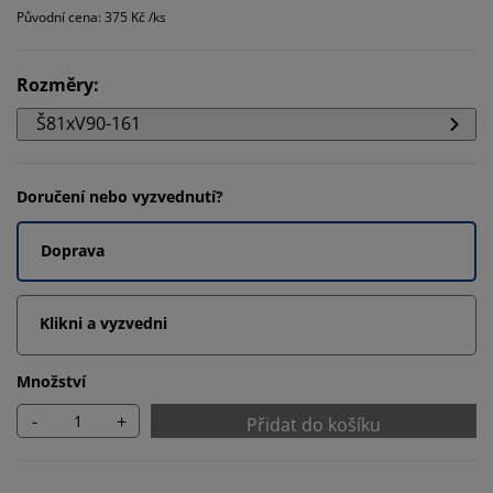
Původní cena: 375 Kč /ks
Rozměry
:
Š81xV90-161
Doručení nebo vyzvednutí?
Doprava
Klikni a vyzvedni
Množství
-
+
Přidat do košíku