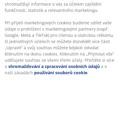
Skladová položka: 3811215
Návod k sestavení
Personalizujeme váš zážitek
Specifikace
V JYSKu používáme soubory cookie a mobilní identifikátory,
abychom vám při návštěvě našich webových stránek zajistili
příjemný zážitek. Cookies shromažďují informace o vás za
účelem zajištění funkčnosti, statistik a relevantního
Hodnocení
marketingu.
(
1403
)
Při přijetí marketingových cookies budeme sdílet vaše údaje o
prohlížení s marketingovými partnery (např. Google, Meta a
TikTok) pro cílenou a statickou reklamu. O jednotlivých účelech
Doprava
se můžete dozvědět více části „Upravit“ a svůj souhlas můžete
kdykoli odvolat kliknutím na ikonu cookies. Kliknutím na
„Přijmout vše“ udělujete souhlas se všemi třemi účely. Přečtěte
si více o
shromažďování a zpracování osobních údajů
a o naší
zásadách
používání souborů cookie
.