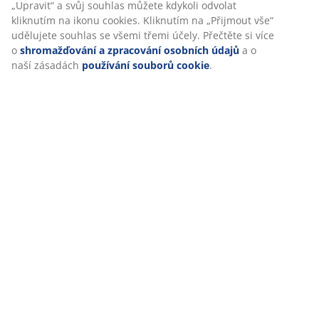
„Upravit“ a svůj souhlas můžete kdykoli odvolat
kliknutím na ikonu cookies. Kliknutím na „Přijmout vše“
udělujete souhlas se všemi třemi účely. Přečtěte si více
Hodnocení
o
shromažďování a zpracování osobních údajů
a o
naší zásadách
používání souborů cookie
.
(
1112
)
Doprava