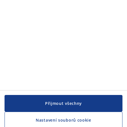
JYSK
JYSK
CENTRÁLA
Sledovat JYSK
Přijmout všechny
Nastavení souborů cookie
Jsme hrdým partnerem Českého paralympijského týmu