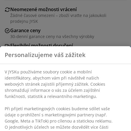
Neomezené možnosti vrácení
Žádné časové omezení – zboží vraťte na jakoukoli
prodejnu JYSK
Garance ceny
30-denní garance ceny na všechny výrobky
Flexibilní možnosti doručení
Rychlá a snadná doprava podle vašich představ
Personalizujeme váš zážitek
V JYSKu používáme soubory cookie a mobilní
Chrom. S nastavitelnou výškou. Š90×V122-166×H45 cm
identifikátory, abychom vám při návštěvě našich
webových stránek zajistili příjemný zážitek. Cookies
shromažďují informace o vás za účelem zajištění
Skladová položka: 3640341
funkčnosti, statistik a relevantního marketingu.
Návod k sestavení
Při přijetí marketingových cookies budeme sdílet vaše
údaje o prohlížení s marketingovými partnery (např.
Google, Meta a TikTok) pro cílenou a statickou reklamu.
O jednotlivých účelech se můžete dozvědět více části
Specifikace