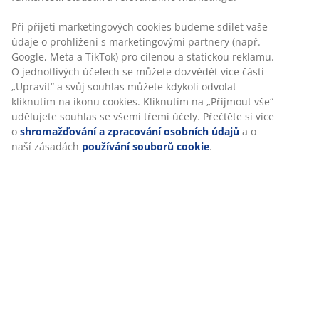
VŽDY NÍZKÁ CENA
Vybrali jsme širokou škálu výrobků, které nabízíme za nízké
Při přijetí marketingových cookies budeme sdílet vaše
ceny. Každý den.
údaje o prohlížení s marketingovými partnery (např.
Google, Meta a TikTok) pro cílenou a statickou reklamu.
O jednotlivých účelech se můžete dozvědět více části
„Upravit“ a svůj souhlas můžete kdykoli odvolat
kliknutím na ikonu cookies. Kliknutím na „Přijmout vše“
udělujete souhlas se všemi třemi účely. Přečtěte si více
o
shromažďování a zpracování osobních údajů
a o
Vyhrajte dárkovou kartu v hodnotě 3000
naší zásadách
používání souborů cookie
.
Kč
Dostávejte marketingové informace od společnosti
JYSK, včetně novinek, soutěží, inspirace a nabídek s
personalizovaným obsahem na základě vašich
osobních údajů. Pokud souhlasíte s přijímáním
marketingových informací, budete také zařazeni do
měsíčního slosování o dárkovou kartu JYSK v hodnotě
3 000 Kč.
Podmínky slosování naleznete zde