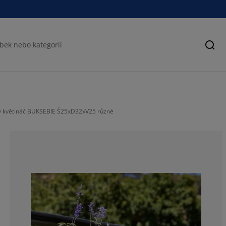
Hled
ý květináč BUKSEBIE Š25xD32xV25 různé