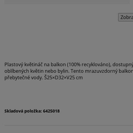
Zobra
Plastový květináč na balkon (100% recyklováno), dostupný
oblíbených květin nebo bylin. Tento mrazuvzdorný balkono
přebytečné vody. Š25×D32×V25 cm
Skladová položka: 6425018