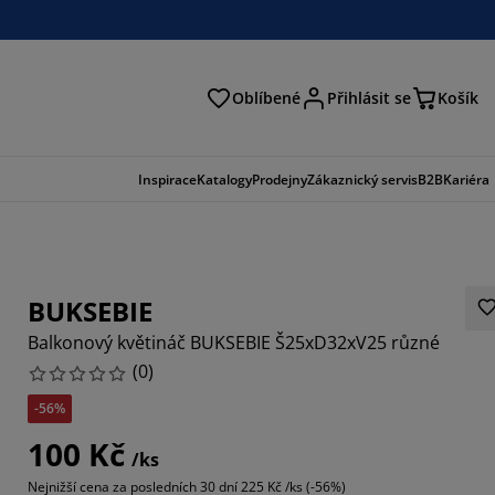
Oblíbené
Přihlásit se
Košík
at
Inspirace
Katalogy
Prodejny
Zákaznický servis
B2B
Kariéra
BUKSEBIE
Balkonový květináč BUKSEBIE Š25xD32xV25 různé
(
0
)
-56%
100 Kč
/ks
Nejnižší cena za posledních 30 dní
225 Kč /ks (-56%)