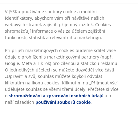
Garance ceny
30-denní garance ceny na všechny výrobky
Flexibilní možnosti doručení
Rychlá a snadná doprava podle vašich představ
Proutěný květináč s pleteným vzorem z odolného
černého umělého ratanu. Materiál je lehký a
mrazuvzdorný, takže je květináč vhodný pro venkovní
použití. Lze snadno vytvořit drenážní otvor.
Š31xD31xV32 cm
Skladová položka: 6426102
Návod k sestavení
Personalizujeme váš zážitek