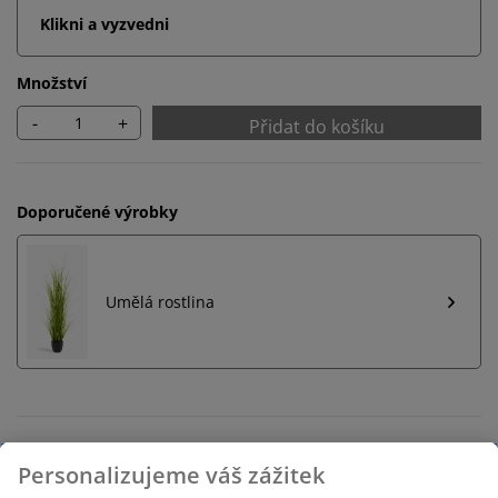
Klikni a vyzvedni
Množství
-
+
Přidat do košíku
Doporučené výrobky
Umělá rostlina
Neomezené možnosti vrácení
Žádné časové omezení – zboží vraťte na jakoukoli
prodejnu JYSK