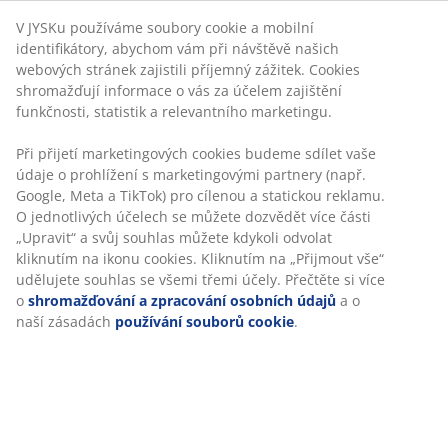
Garance ceny
30-denní garance ceny na všechny výrobky
Flexibilní možnosti doručení
Rychlá a snadná doprava podle vašich představ
Proutěný květináč se splétaným designem z odolného,
černého umělého ratanu. Materiál je lehký a
mrazuvzdorný, takže je květináč vhodný pro venkovní
použití. Drenážní otvor lze snadno vytvořit.
Š38xD38xV39 cm
Skladová položka: 6426202
Specifikace