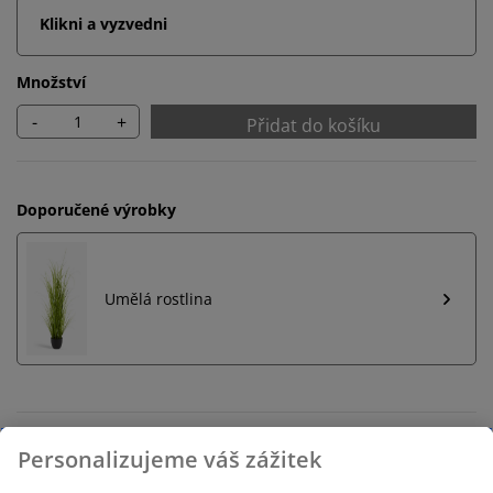
Klikni a vyzvedni
Množství
-
+
Přidat do košíku
Doporučené výrobky
Umělá rostlina
Neomezené možnosti vrácení
Žádné časové omezení – zboží vraťte na jakoukoli
prodejnu JYSK