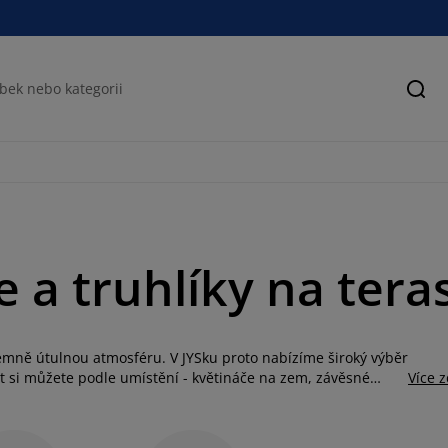
Hled
 a truhlíky na tera
íjemně útulnou atmosféru. V JYSku proto nabízíme široký výběr
at si můžete podle umístění - květináče na zem, závěsné
Více 
teriálů, které odpovídají vašim potřebám - od dřevěných a
nu. Kvalitní a stylové zahradní květináče z JYSKu nejen
větináčů můžete zasadit i rozmanité bylinky a rovnou s nimi