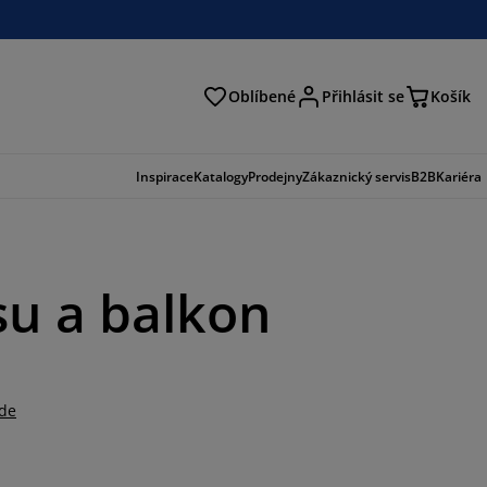
Oblíbené
Přihlásit se
Košík
at
Inspirace
Katalogy
Prodejny
Zákaznický servis
B2B
Kariéra
su a balkon
zde