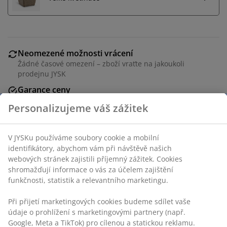
Neomezené možnosti vrácení
Žádné časové omezení – zboží vraťte na jakoukoli
prodejnu JYSK
Garance ceny
30-denní garance ceny na všechny výrobky
Flexibilní možnosti doručení
Rychlá a snadná doprava podle vašich představ
Personalizujeme váš zážitek
Umělá rostlina do exteriéru v zelené barvě s UV
ochranou. Realistický design eukalyptu vnáší život a
jedinečný styl na váš balkon nebo terasu bez nutnosti
V JYSKu používáme soubory cookie a mobilní identifikátory,
údržby. Ø35×V90 cm
abychom vám při návštěvě našich webových stránek zajistili
příjemný zážitek. Cookies shromažďují informace o vás za