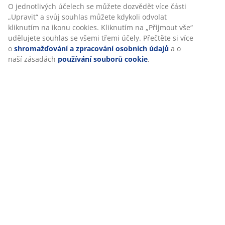
účelem zajištění funkčnosti, statistik a relevantního
Skladová položka: 6425034
marketingu.
Při přijetí marketingových cookies budeme sdílet vaše údaje
o prohlížení s marketingovými partnery (např. Google, Meta
Specifikace
a TikTok) pro cílenou a statickou reklamu. O jednotlivých
účelech se můžete dozvědět více části „Upravit“ a svůj
souhlas můžete kdykoli odvolat kliknutím na ikonu cookies.
Kliknutím na „Přijmout vše“ udělujete souhlas se všemi
Hodnocení
třemi účely. Přečtěte si více o
shromažďování a zpracování
(
16
)
osobních údajů
a o naší zásadách
používání souborů
cookie
.
Doprava