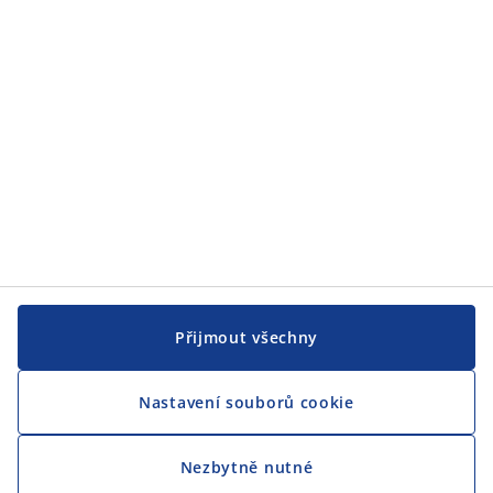
JYSK
CENTRÁLA
Sledovat JYSK
Přijmout všechny
Nastavení souborů cookie
Jsme hrdým partnerem Českého paralympijského týmu
Nezbytně nutné