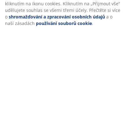
kliknutím na ikonu cookies. Kliknutím na „Přijmout vše“
Hodnocení
udělujete souhlas se všemi třemi účely. Přečtěte si více
o
shromažďování a zpracování osobních údajů
a o
(
60
)
naší zásadách
používání souborů cookie
.
Doprava