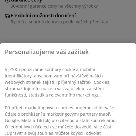
30-denní garance ceny na všechny výrobky
Flexibilní možnosti doručení
Rychlá a snadná doprava podle vašich představ
Černé ohniště s minimalistickým designem vyrobené z
Personalizujeme váš zážitek
oceli, které časem získá jedinečný rustikální vzhled.
Ideální pro vytvoření hřejivé a příjemné atmosféry
během venkovních setkání. Ø59×V16 cm
V JYSKu používáme soubory cookie a mobilní
identifikátory, abychom vám při návštěvě našich
webových stránek zajistili příjemný zážitek. Cookies
Skladová položka: 6400058
shromažďují informace o vás za účelem zajištění
Návod k sestavení
funkčnosti, statistik a relevantního marketingu.
Při přijetí marketingových cookies budeme sdílet vaše
údaje o prohlížení s marketingovými partnery (např.
Specifikace
Google, Meta a TikTok) pro cílenou a statickou reklamu.
O jednotlivých účelech se můžete dozvědět více části
„Upravit“ a svůj souhlas můžete kdykoli odvolat