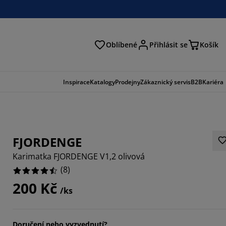
Oblíbené
Přihlásit se
Košík
at
Inspirace
Katalogy
Prodejny
Zákaznický servis
B2B
Kariéra
FJORDENGE
Karimatka FJORDENGE V1,2 olivová
(
8
)
200 Kč
/ks
Doručení nebo vyzvednutí?