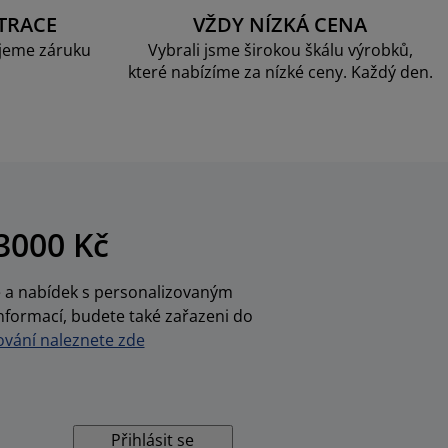
TRACE
VŽDY NÍZKÁ CENA
jeme záruku
Vybrali jsme širokou škálu výrobků,
které nabízíme za nízké ceny. Každý den.
3000 Kč
ce a nabídek s personalizovaným
nformací, budete také zařazeni do
vání naleznete zde
Přihlásit se