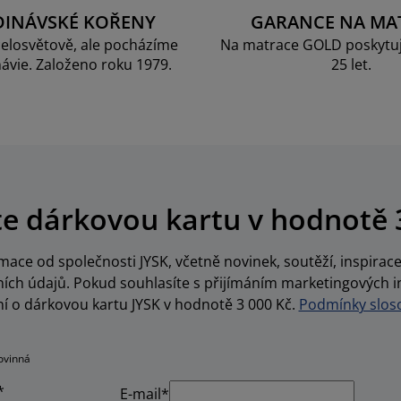
DINÁVSKÉ KOŘENY
GARANCE NA MA
elosvětově, ale pocházíme
Na matrace GOLD poskytu
ávie. Založeno roku 1979.
25 let.
te dárkovou kartu v hodnotě 
ace od společnosti JYSK, včetně novinek, soutěží, inspira
ch údajů. Pokud souhlasíte s přijímáním marketingových i
í o dárkovou kartu JYSK v hodnotě 3 000 Kč.
Podmínky sloso
ovinná
*
E-mail*