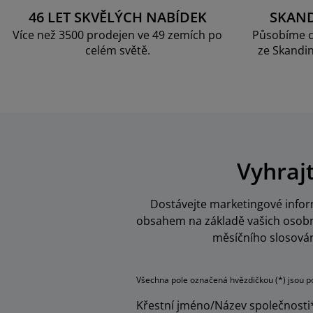
46 LET SKVĚLÝCH NABÍDEK
SKAN
Více než 3500 prodejen ve 49 zemích po
Působíme c
celém světě.
ze Skandin
Vyhraj
Dostávejte marketingové inform
obsahem na základě vašich osobní
měsíčního slosován
Všechna pole označená hvězdičkou (*) jsou p
Křestní jméno/Název společnosti