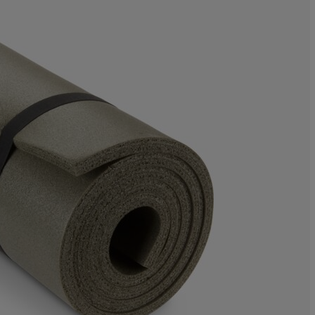
12.5%
0%
0%