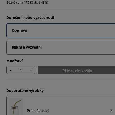
Běžná cena
175 Kč /ks (-43%)
5555%
1111%
Doručení nebo vyzvednutí?
4444%
Doprava
Klikni a vyzvedni
Množství
-
+
Přidat do košíku
Doporučené výrobky
Příslušenství