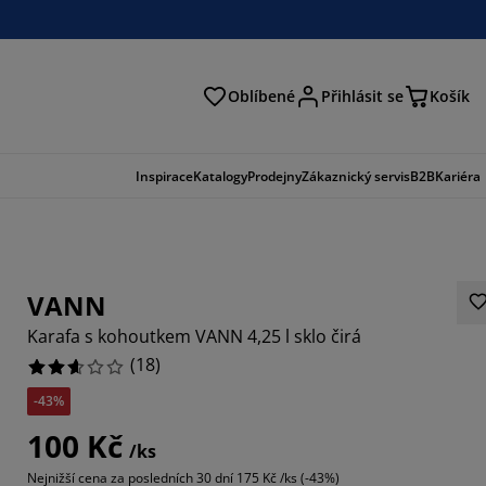
Oblíbené
Přihlásit se
Košík
at
Inspirace
Katalogy
Prodejny
Zákaznický servis
B2B
Kariéra
VANN
Karafa s kohoutkem VANN 4,25 l sklo čirá
(
18
)
-43%
2222%
100 Kč
/ks
66664%
Nejnižší cena za posledních 30 dní
175 Kč /ks (-43%)