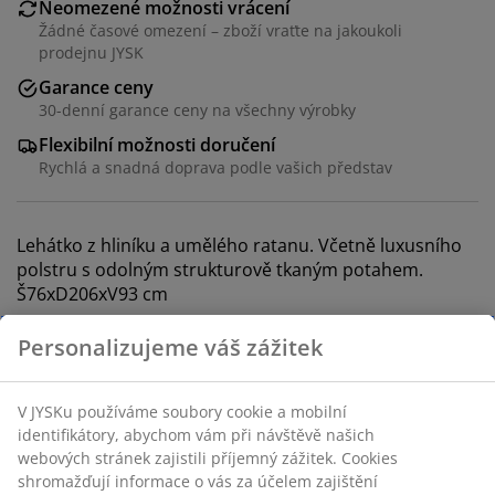
Neomezené možnosti vrácení
Žádné časové omezení – zboží vraťte na jakoukoli
prodejnu JYSK
Garance ceny
30-denní garance ceny na všechny výrobky
Flexibilní možnosti doručení
Rychlá a snadná doprava podle vašich představ
Lehátko z hliníku a umělého ratanu. Včetně luxusního
polstru s odolným strukturově tkaným potahem.
Š76xD206xV93 cm
Skladová položka: 3799865
Návod k sestavení
Specifikace