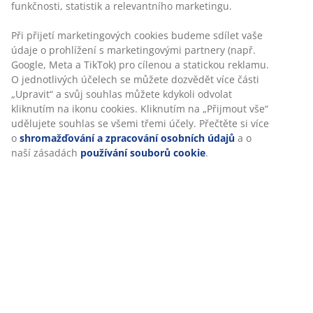
Hodnocení
(
12
)
O značce
Doprava
Personalizujeme váš zážitek