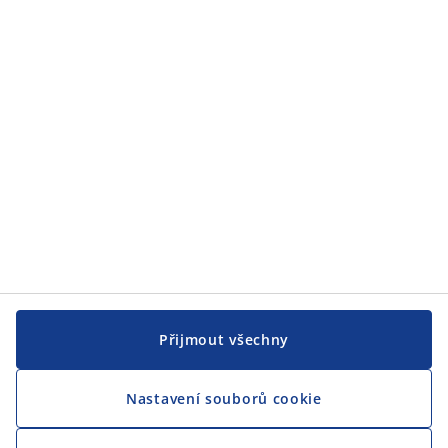
JYSK
JYSK
CENTRÁLA
Sledovat JYSK
Jsme hrdým partnerem Českého paralympijského týmu