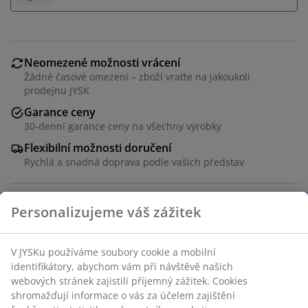
Neomezené možnosti vrácení
Žádné časové omezení – zboží vraťte na jakoukoli
prodejnu JYSK
Garance ceny
30-denní garance ceny na všechny výrobky
Flexibilní možnosti doručení
Rychlá a snadná doprava podle vašich představ
Zahradní křeslo z plastu s UV ochranou. Stohovací.
Š67xV74xH74 cm
Skladová položka: 3725172
Návod k sestavení