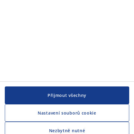
JYSK
CENTRÁLA
Sledovat JYSK
Jsme hrdým partnerem Českého paralympijského týmu