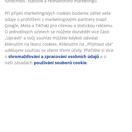
Specifikace
Hodnocení
(
11
)
Doprava
Personalizujeme váš zážitek
V JYSKu používáme soubory cookie a mobilní identifikátory, aby
vám při návštěvě našich webových stránek zajistili příjemný záži
Cookies shromažďují informace o vás za účelem zajištění funkčno
statistik a relevantního marketingu.
Při přijetí marketingových cookies budeme sdílet vaše údaje o pr