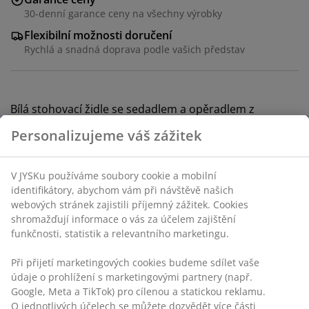
30-denní garance ceny na všechny výrobky
Flexibilní možnosti doručení
Rychlá a snadná doprava podle vašich představ
Bílá stohovací židle se sedadlem a opěradlem z
olejovaného FSC® tvrdého dřeva. Rám z galvanizované
Personalizujeme váš zážitek
oceli. Odolné dřevo je ošetřeno olejem pro ochranu a
zdůraznění přirozené barvy. Díky pravidelnému
olejování si dřevo zachová barvu a získá ochranu před
V JYSKu používáme soubory cookie a mobilní
vlhkostí. Ocel je galvanizovaná, což ji chrání před rzí a
identifikátory, abychom vám při návštěvě našich
opotřebením. Zahradní židle je stohovací pro
webových stránek zajistili příjemný zážitek. Cookies
kompaktní uložení.
shromažďují informace o vás za účelem zajištění
funkčnosti, statistik a relevantního marketingu.
Skladová položka: 3700398
Při přijetí marketingových cookies budeme sdílet vaše
Návod k sestavení
údaje o prohlížení s marketingovými partnery (např.
Google, Meta a TikTok) pro cílenou a statickou reklamu.
O jednotlivých účelech se můžete dozvědět více části