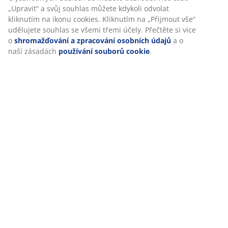
„Upravit“ a svůj souhlas můžete kdykoli odvolat
Specifikace
kliknutím na ikonu cookies. Kliknutím na „Přijmout vše“
udělujete souhlas se všemi třemi účely. Přečtěte si více
o
shromažďování a zpracování osobních údajů
a o
naší zásadách
používání souborů cookie
.
Hodnocení
(
3
)
Doprava