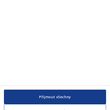
Zákaznický servis
Zákaznický servis
JYSK
JYSK
CENTRÁLA
Sledovat JYSK
Přijmout všechny