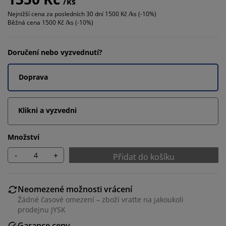
/ks
Nejnižší cena za posledních 30 dní
1500 Kč /ks (-10%)
Běžná cena
1500 Kč /ks (-10%)
Doručení nebo vyzvednutí?
Doprava
Klikni a vyzvedni
Množství
-
+
Přidat do košíku
Neomezené možnosti vrácení
Žádné časové omezení – zboží vraťte na jakoukoli
prodejnu JYSK
Garance ceny