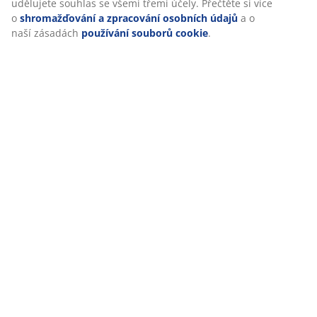
udělujete souhlas se všemi třemi účely. Přečtěte si více
o
shromažďování a zpracování osobních údajů
a o
naší zásadách
používání souborů cookie
.