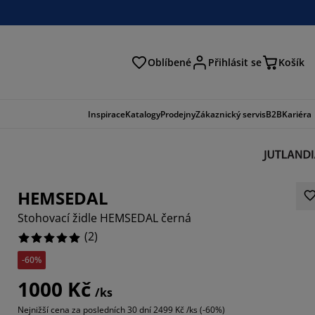
Oblíbené
Přihlásit se
Košík
at
Inspirace
Katalogy
Prodejny
Zákaznický servis
B2B
Kariéra
HEMSEDAL
Stohovací židle HEMSEDAL černá
(
2
)
-60%
1000 Kč
/ks
Nejnižší cena za posledních 30 dní
2499 Kč /ks (-60%)