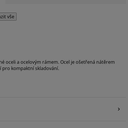
zit vše
ané oceli a ocelovým rámem. Ocel je ošetřená nátěrem
cí pro kompaktní skladování.