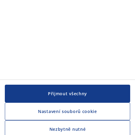
JYSK
CENTRÁLA
Sledovat JYSK
Jsme hrdým partnerem Českého paralympijského týmu