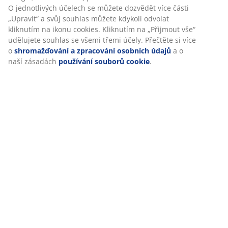
O jednotlivých účelech se můžete dozvědět více části
Skladová položka: 3725071
„Upravit“ a svůj souhlas můžete kdykoli odvolat
kliknutím na ikonu cookies. Kliknutím na „Přijmout vše“
udělujete souhlas se všemi třemi účely. Přečtěte si více
o
shromažďování a zpracování osobních údajů
a o
Specifikace
naší zásadách
používání souborů cookie
.
Hodnocení
(
0
)
Doprava