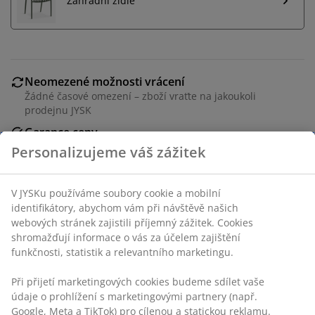
Zahradní židle
Neomezené možnosti vrácení
Žádné časové omezení – zboží vraťte na jakoukoli
prodejnu JYSK
Garance ceny
30-denní garance ceny na všechny výrobky
Personalizujeme váš zážitek
Flexibilní možnosti doručení
Rychlá a snadná doprava podle vašich představ
V JYSKu používáme soubory cookie a mobilní
identifikátory, abychom vám při návštěvě našich
webových stránek zajistili příjemný zážitek. Cookies
shromažďují informace o vás za účelem zajištění
Kvalitní zahradní polstr s odolným potahem. Na
funkčnosti, statistik a relevantního marketingu.
sedadlo židle. 40x40x4 cm
Při přijetí marketingových cookies budeme sdílet vaše
údaje o prohlížení s marketingovými partnery (např.
Google, Meta a TikTok) pro cílenou a statickou reklamu.