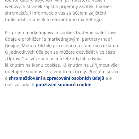
webových stránek zajistili příjemný zážitek. Cookies
shromažďují informace o vás za účelem zajištění
funkčnosti, statistik a relevantního marketingu.
Kvalitní zahradní polstr s odolným potahem ze 100%
polyesteru (100% recyklováno). Na sedadlo zahradní
Při přijetí marketingových cookies budeme sdílet vaše
židle. 45x55x5 cm
údaje o prohlížení s marketingovými partnery (např.
Google, Meta a TikTok) pro cílenou a statickou reklamu.
Skladová položka: 3726117
O jednotlivých účelech se můžete dozvědět více části
„Upravit“ a svůj souhlas můžete kdykoli odvolat
kliknutím na ikonu cookies. Kliknutím na „Přijmout vše“
udělujete souhlas se všemi třemi účely. Přečtěte si více
o
shromažďování a zpracování osobních údajů
a o
Specifikace
naší zásadách
používání souborů cookie
.
Hodnocení
(
2
)
Doprava