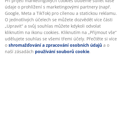
Při přijetí marketingových cookies budeme sdílet vaše
údaje o prohlížení s marketingovými partnery (např.
Google, Meta a TikTok) pro cílenou a statickou reklamu.
O jednotlivých účelech se můžete dozvědět více části
„Upravit“ a svůj souhlas můžete kdykoli odvolat
kliknutím na ikonu cookies. Kliknutím na „Přijmout vše“
udělujete souhlas se všemi třemi účely. Přečtěte si více
o
shromažďování a zpracování osobních údajů
a o
naší zásadách
používání souborů cookie
.