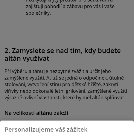
zajišťují pohodlí a zábavu pro vás i vaše
společníky.
2. Zamyslete se nad tím, kdy budete
altán využívat
Při výběru altánu je nezbytné zvážit a určit jeho
zamýšlené využití. Ať už se jedná o odpočinek, útulné
stolování, vytvoření stínu pro dětské hřiště, zakrytí
vířivky nebo dokonalé letní grilování, zamýšlené využití
výrazně ovlivní vlastnosti, které by měl altán splňovat.
Na velikosti altánu záleží
Vyberte si přístřešek ve velikosti, která odpovídá vašim
Personalizujeme váš zážitek
specifickým potřebám a dostupnému prostoru. Ať už