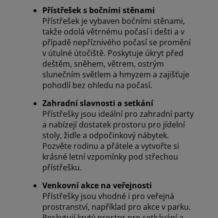
Přístřešek s bočními stěnami
Přístřešek je vybaven bočními stěnami,
takže odolá větrnému počasí i dešti a v
případě nepříznivého počasí se promění
v útulné útočiště. Poskytuje úkryt před
deštěm, sněhem, větrem, ostrým
slunečním světlem a hmyzem a zajišťuje
pohodlí bez ohledu na počasí.
Zahradní slavnosti a setkání
Přístřešky jsou ideální pro zahradní party
a nabízejí dostatek prostoru pro jídelní
stoly, židle a odpočinkový nábytek.
Pozvěte rodinu a přátele a vytvořte si
krásné letní vzpomínky pod střechou
přístřešku.
Venkovní akce na veřejnosti
Přístřešky jsou vhodné i pro veřejná
prostranství, například pro akce v parku.
Poskytují krytý prostor pro setkávání a