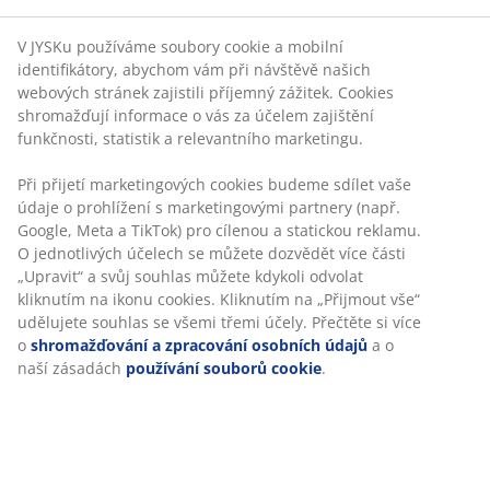
dáváte přednost lehkému, kompaktnímu a snadno
přenosnému přístřešku pro malá setkání a vytváření
V JYSKu používáme soubory cookie a mobilní
stínu na cestách, nebo větší, trvalejší konstrukci pro
identifikátory, abychom vám při návštěvě našich
pravidelné večeře, výběrem správné velikosti získáte
webových stránek zajistili příjemný zážitek. Cookies
altán, který vám bude vyhovovat.
shromažďují informace o vás za účelem zajištění
funkčnosti, statistik a relevantního marketingu.
Altán pro každou příležitost
Při přijetí marketingových cookies budeme sdílet vaše
údaje o prohlížení s marketingovými partnery (např.
Různé typy altánů vyhovují různým potřebám, zejména
Google, Meta a TikTok) pro cílenou a statickou reklamu.
pokud jde o velikost a odnímatelné stěny. Prohlédněte
O jednotlivých účelech se můžete dozvědět více části
si naši nabídku níže a objevte ten, který dokonale
„Upravit“ a svůj souhlas můžete kdykoli odvolat
vyhovuje vašemu životnímu stylu. Nabízíme široký
kliknutím na ikonu cookies. Kliknutím na „Přijmout vše“
výběr možností, od moderních designů až po praktické
udělujete souhlas se všemi třemi účely. Přečtěte si více
vylepšení, které vyhoví všem preferencím a účelům.
o
shromažďování a zpracování osobních údajů
a o
naší zásadách
používání souborů cookie
.
Ať už si představujete dočasné útočiště na zahradě
nebo odlehčenou verzi improvizovaného přístřešku,
výběr altánu, který vyhovuje vašim přáním a potřebám,
je nutné předem zvážit.