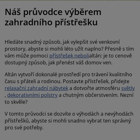
éče o nábytek/doplňky
enkovní osvětlení
rostěradla
ostelové rámy
světlení
Náš průvodce výběrem
emping
tní skříně
oxspring rámy s úložným prostorem
omácnost
zahradního přístřešku
ábytek do ložnice
ošty
ětský pokoj
Hledáte snadný způsob, jak vylepšit své venkovní
ětské matrace
raní
prostory, abyste si mohli léto užít naplno? Přesně s tím
vám může pomoci
přístřešek neboli
altán: je to cenově
dostupný způsob, jak přenést váš domov ven.
ětské postele
ro mazlíčky
Altán vytvoří dokonalé prostředí pro trávení kvalitního
času s přáteli a rodinou. Postavte přístřešek, přidejte
relaxační zahradní nábytek
a dotvořte atmosféru
světly
,
dekorativními polstry
a chutným občerstvením. Nezní
to skvěle?
V tomto průvodci se dozvíte o výhodách a nevýhodách
přístřešků, abyste si mohli snadno vybrat ten správný
pro své potřeby.