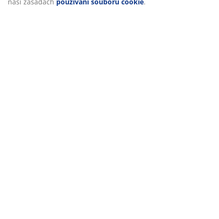
naší zásadách
používání souborů cookie
.
Vždy 6% sleva
Platí i na již zlevněné zboží
Profesionální pomoc
Zavolejte našemu specializovanému Business to Business
týmu nebo si nechte poradit na prodejně
Flexibilní dodání
Máme vysokou skladovou dostupnost a můžeme zboží dodat
kamkoliv a jakkoliv