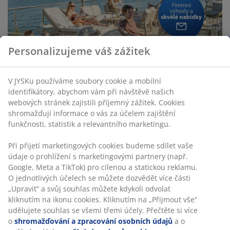
Personalizujeme váš zážitek
Business
JYSK B2B
to
V JYSKu používáme soubory cookie a mobilní
identifikátory, abychom vám při návštěvě našich
Business
webových stránek zajistili příjemný zážitek. Cookies
Staňte se B2B zákazníkem
shromažďují informace o vás za účelem zajištění
funkčnosti, statistik a relevantního marketingu.
Zkušenosti zákazníků
Při přijetí marketingových cookies budeme sdílet vaše
údaje o prohlížení s marketingovými partnery (např.
Newsletter B2B
Google, Meta a TikTok) pro cílenou a statickou reklamu.
O jednotlivých účelech se můžete dozvědět více části
Kontaktujte nás
„Upravit“ a svůj souhlas můžete kdykoli odvolat
kliknutím na ikonu cookies. Kliknutím na „Přijmout vše“
udělujete souhlas se všemi třemi účely. Přečtěte si více
o
shromažďování a zpracování osobních údajů
a o