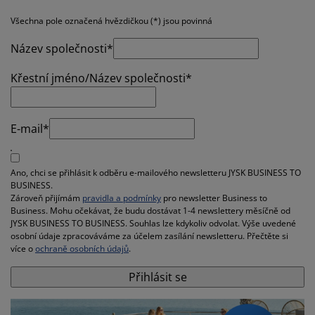
éče o nábytek/doplňky
enkovní osvětlení
rostěradla
ostelové rámy
světlení
Všechna pole označená hvězdičkou (*) jsou povinná
emping
tní skříně
oxspring rámy s úložným prostorem
omácnost
Název společnosti*
ábytek do ložnice
ošty
ětský pokoj
Křestní jméno/Název společnosti*
ětské matrace
raní
E-mail*
ětské postele
ro mazlíčky
Ano, chci se přihlásit k odběru e-mailového newsletteru JYSK BUSINESS TO
BUSINESS.
Zároveň přijímám
pravidla a podmínky
pro newsletter Business to
Business. Mohu očekávat, že budu dostávat 1-4 newslettery měsíčně od
JYSK BUSINESS TO BUSINESS. Souhlas lze kdykoliv odvolat. Výše uvedené
osobní údaje zpracováváme za účelem zasílání newsletteru. Přečtěte si
více o
ochraně osobních údajů
.
Přihlásit se