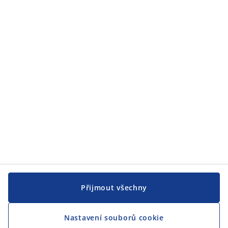
Zákaznický servis
JYSK
JYSK
CENTRÁLA
Sledovat JYSK
Přijmout všechny
Nastavení souborů cookie
Jsme hrdým partnerem Českého paralympijského týmu