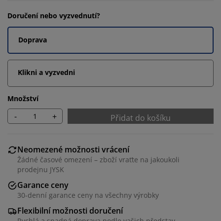
Doručení nebo vyzvednutí?
Doprava
Klikni a vyzvedni
Množství
-
+
Přidat do košíku
Neomezené možnosti vrácení
Žádné časové omezení – zboží vraťte na jakoukoli
prodejnu JYSK
Garance ceny
30-denní garance ceny na všechny výrobky
Flexibilní možnosti doručení
Rychlá a snadná doprava podle vašich představ