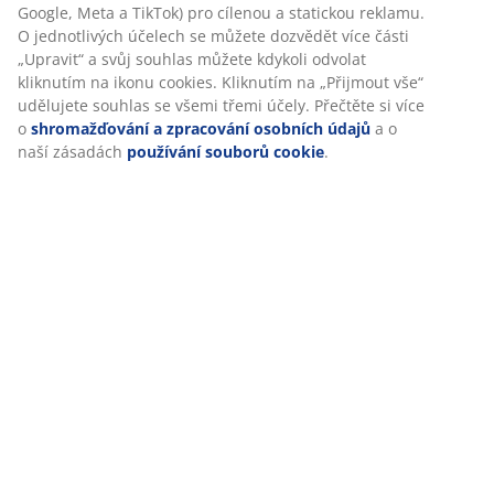
Doprava
Personalizujeme váš zážitek
V JYSKu používáme soubory cookie a mobilní identifikátory, aby
vám při návštěvě našich webových stránek zajistili příjemný záži
Cookies shromažďují informace o vás za účelem zajištění funkčno
statistik a relevantního marketingu.
Při přijetí marketingových cookies budeme sdílet vaše údaje o
prohlížení s marketingovými partnery (např. Google, Meta a TikT
pro cílenou a statickou reklamu. O jednotlivých účelech se může
dozvědět více části „Upravit“ a svůj souhlas můžete kdykoli odvo
kliknutím na ikonu cookies. Kliknutím na „Přijmout vše“ udělujet
souhlas se všemi třemi účely. Přečtěte si více o
shromažďování 
zpracování osobních údajů
a o naší zásadách
používání soubo
cookie
.