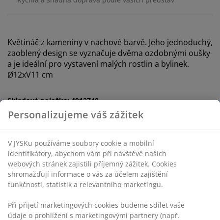
Květináč z kameniny v nachové barvě. Jeho jednoduchý,
zaoblený design se vyznačuje dvěma ozdobnými oušky
a je ideální pro vystavení malých rostlin a bylinek.
Ø12xV11 cm
Skladová položka: 4912748
Specifikace
Hodnocení
(
1
)