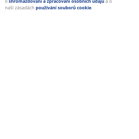
o
shromažďování a zpracování osobních údajů
a o
Doprava
naší zásadách
používání souborů cookie
.