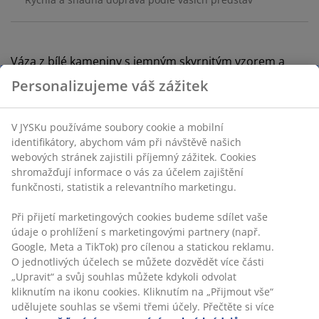
Váza z bílé kameniny s jemným skvrnitým vzorem a
zaobleným tvarem pro minimalistický vzhled. Skvěle se
Personalizujeme váš zážitek
hodí i jako samostatná dekorace. Ø14×V23 cm
V JYSKu používáme soubory cookie a mobilní
Skladová položka: 4912594
identifikátory, abychom vám při návštěvě našich
webových stránek zajistili příjemný zážitek. Cookies
shromažďují informace o vás za účelem zajištění
funkčnosti, statistik a relevantního marketingu.
Specifikace
Při přijetí marketingových cookies budeme sdílet vaše
údaje o prohlížení s marketingovými partnery (např.
Google, Meta a TikTok) pro cílenou a statickou reklamu.
Hodnocení
O jednotlivých účelech se můžete dozvědět více části
(
6
)
„Upravit“ a svůj souhlas můžete kdykoli odvolat
kliknutím na ikonu cookies. Kliknutím na „Přijmout vše“
udělujete souhlas se všemi třemi účely. Přečtěte si více