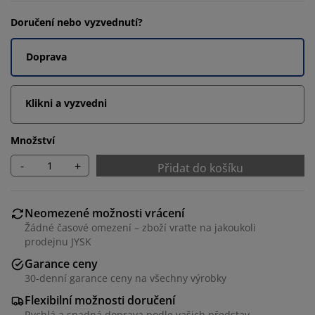
Doručení nebo vyzvednutí?
Doprava
Klikni a vyzvedni
Množství
-
+
Přidat do košíku
Neomezené možnosti vrácení
Žádné časové omezení – zboží vraťte na jakoukoli
prodejnu JYSK
Garance ceny
30-denní garance ceny na všechny výrobky
Flexibilní možnosti doručení
Rychlá a snadná doprava podle vašich představ