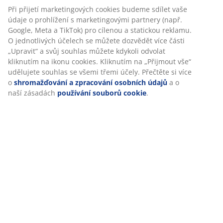
Polyester/polyamid/elastan. Manšestr. 50x50 cm
Skladová položka: 6891766
Specifikace
Personalizujeme váš zážitek
V JYSKu používáme soubory cookie a mobilní identifikátory, aby
Hodnocení
vám při návštěvě našich webových stránek zajistili příjemný záži
(
0
)
Cookies shromažďují informace o vás za účelem zajištění funkčno
statistik a relevantního marketingu.
Při přijetí marketingových cookies budeme sdílet vaše údaje o
Doprava
prohlížení s marketingovými partnery (např. Google, Meta a TikT
cílenou a statickou reklamu. O jednotlivých účelech se můžete
dozvědět více části „Upravit“ a svůj souhlas můžete kdykoli odvo