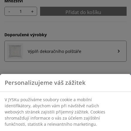
Množství
-
+
Přidat do košíku
Doporučené výrobky
Výplň dekoračního polštáře
Neomezené možnosti vrácení
Žádné časové omezení – zboží vraťte na jakoukoli
prodejnu JYSK
Garance ceny
30-denní garance ceny na všechny výrobky
Flexibilní možnosti doručení
Rychlá a snadná doprava podle vašich představ