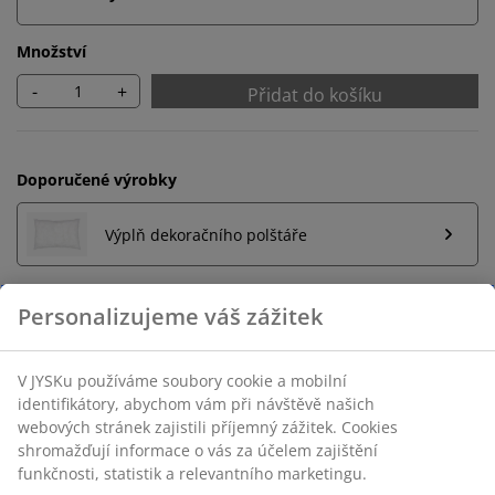
Množství
-
+
Přidat do košíku
Doporučené výrobky
Výplň dekoračního polštáře
Personalizujeme váš zážitek
Neomezené možnosti vrácení
Žádné časové omezení – zboží vraťte na jakoukoli
V JYSKu používáme soubory cookie a mobilní
prodejnu JYSK
identifikátory, abychom vám při návštěvě našich
Garance ceny
webových stránek zajistili příjemný zážitek. Cookies
shromažďují informace o vás za účelem zajištění
30-denní garance ceny na všechny výrobky
funkčnosti, statistik a relevantního marketingu.
Flexibilní možnosti doručení