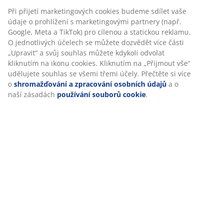
Rychlá a snadná doprava podle vašich představ
Při přijetí marketingových cookies budeme sdílet vaše
údaje o prohlížení s marketingovými partnery (např.
Google, Meta a TikTok) pro cílenou a statickou reklamu.
O jednotlivých účelech se můžete dozvědět více části
100% polyester (50 % recyklováno). Velur. 40x60 cm
„Upravit“ a svůj souhlas můžete kdykoli odvolat
kliknutím na ikonu cookies. Kliknutím na „Přijmout vše“
udělujete souhlas se všemi třemi účely. Přečtěte si více
Skladová položka: 6893227
o
shromažďování a zpracování osobních údajů
a o
naší zásadách
používání souborů cookie
.
Specifikace
Hodnocení
(
2
)
Doprava