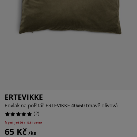
éče o nábytek/doplňky
enkovní osvětlení
rostěradla
ostelové rámy
světlení
emping
tní skříně
oxspring rámy s úložným prostorem
omácnost
ábytek do ložnice
ošty
ětský pokoj
ětské matrace
raní
ětské postele
ro mazlíčky
ERTEVIKKE
Povlak na polštář ERTEVIKKE 40x60 tmavě olivová
(
2
)
Nyní ještě nižší cena
65 Kč
/ks