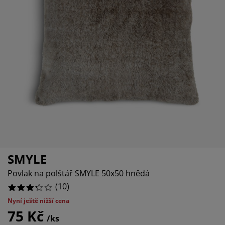
éče o nábytek/doplňky
enkovní osvětlení
rostěradla
ostelové rámy
světlení
emping
tní skříně
oxspring rámy s úložným prostorem
omácnost
ábytek do ložnice
ošty
ětský pokoj
ětské matrace
raní
ětské postele
ro mazlíčky
SMYLE
Povlak na polštář SMYLE 50x50 hnědá
(
10
)
Nyní ještě nižší cena
75 Kč
/ks