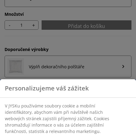
Množství
-
+
Přidat do košíku
Doporučené výrobky
Výplň dekoračního polštáře
Personalizujeme váš zážitek
Neomezené možnosti vrácení
V JYSKu používáme soubory cookie a mobilní
Žádné časové omezení – zboží vraťte na jakoukoli
identifikátory, abychom vám při návštěvě našich
prodejnu JYSK
webových stránek zajistili příjemný zážitek. Cookies
Garance ceny
shromažďují informace o vás za účelem zajištění
30-denní garance ceny na všechny výrobky
funkčnosti, statistik a relevantního marketingu.