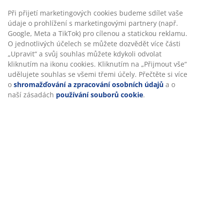
Flexibilní možnosti doručení
Rychlá a snadná doprava podle vašich představ
Při přijetí marketingových cookies budeme sdílet vaše
údaje o prohlížení s marketingovými partnery (např.
Google, Meta a TikTok) pro cílenou a statickou reklamu.
O jednotlivých účelech se můžete dozvědět více části
„Upravit“ a svůj souhlas můžete kdykoli odvolat
100% polyester (30 % recyklováno). 50x50 cm
kliknutím na ikonu cookies. Kliknutím na „Přijmout vše“
udělujete souhlas se všemi třemi účely. Přečtěte si více
Skladová položka: 6890126
o
shromažďování a zpracování osobních údajů
a o
naší zásadách
používání souborů cookie
.
Specifikace
Hodnocení
(
10
)
Doprava