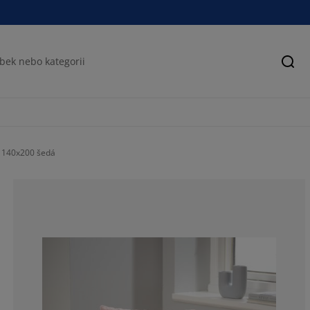
Hled
 140x200 šedá
78.3783783783
10.8108108108