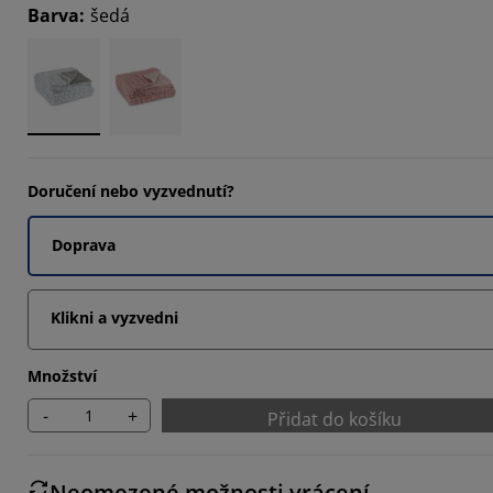
Barva
:
šedá
8109%
7026%
Doručení nebo vyzvednutí?
Doprava
Klikni a vyzvedni
Množství
-
+
Přidat do košíku
Neomezené možnosti vrácení