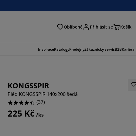
Oblíbené
Přihlásit se
Košík
at
Inspirace
Katalogy
Prodejny
Zákaznický servis
B2B
Kariéra
KONGSSPIR
Pléd KONGSSPIR 140x200 šedá
(
37
)
225 Kč
/ks
7837%
1081%