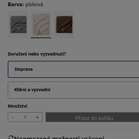
Barva
:
písková
Doručení nebo vyzvednutí?
Doprava
Klikni a vyzvedni
Množství
-
+
Přidat do košíku
Neomezené možnosti vrácení