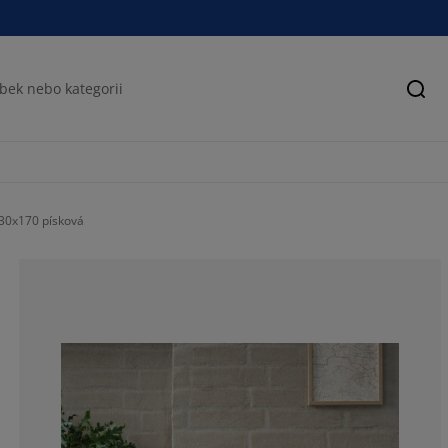
Hled
130x170 písková
95.2380952380
4.76190476190