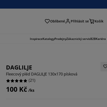
Oblíbené
Přihlásit se
Košík
at
Inspirace
Katalogy
Prodejny
Zákaznický servis
B2B
Kariéra
DAGLILJE
Fleecový pléd DAGLILJE 130x170 písková
(
21
)
100 Kč
/ks
9523%
4762%