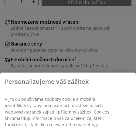
-
+
Přidat do košíku
Neomezené možnosti vrácení
Žádné časové omezení – zboží vraťte na jakoukoli
prodejnu JYSK
Garance ceny
30-denní garance ceny na všechny výrobky
Flexibilní možnosti doručení
Rychlá a snadná doprava podle vašich představ
Personalizujeme váš zážitek
100% polyester (50 % recyklováno). 200x220 cm
V JYSKu používáme soubory cookie a mobilní
identifikátory, abychom vám při návštěvě našich
Skladová položka: 4526042
webových stránek zajistili příjemný zážitek. Cookies
shromažďují informace o vás za účelem zajištění
funkčnosti, statistik a relevantního marketingu.
Specifikace