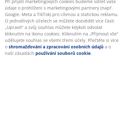
Při přijetí marketingových cookies budeme sdílet vaše
údaje o prohlížení s marketingovými partnery (např.
Google, Meta a TikTok) pro cílenou a statickou reklamu.
O jednotlivých účelech se můžete dozvědět více části
Hodnocení
„Upravit“ a svůj souhlas můžete kdykoli odvolat
(
942
)
kliknutím na ikonu cookies. Kliknutím na „Přijmout vše“
udělujete souhlas se všemi třemi účely. Přečtěte si více
o
shromažďování a zpracování osobních údajů
a o
naší zásadách
používání souborů cookie
.
Doprava