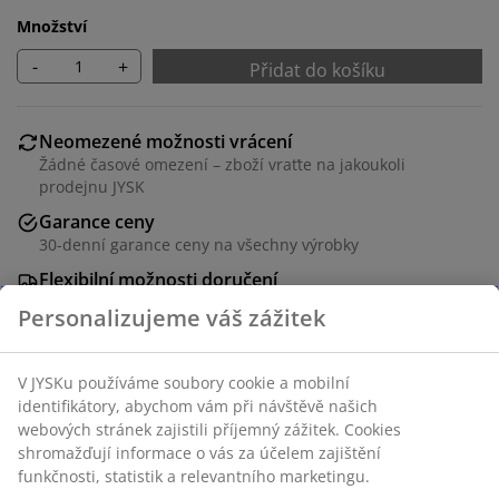
Množství
-
+
Přidat do košíku
Neomezené možnosti vrácení
Žádné časové omezení – zboží vraťte na jakoukoli
prodejnu JYSK
Garance ceny
30-denní garance ceny na všechny výrobky
Flexibilní možnosti doručení
Rychlá a snadná doprava podle vašich představ
Polyester/vlna. 130x170 cm
Skladová položka: 4542966