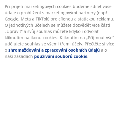
Specifikace
Hodnocení
(
7
)
Personalizujeme váš zážitek
V JYSKu používáme soubory cookie a mobilní identifikátory, aby
Doprava
vám při návštěvě našich webových stránek zajistili příjemný záži
Cookies shromažďují informace o vás za účelem zajištění funkčno
statistik a relevantního marketingu.
Při přijetí marketingových cookies budeme sdílet vaše údaje o
prohlížení s marketingovými partnery (např. Google, Meta a TikT
pro cílenou a statickou reklamu. O jednotlivých účelech se může
dozvědět více části „Upravit“ a svůj souhlas můžete kdykoli odvo
kliknutím na ikonu cookies. Kliknutím na „Přijmout vše“ udělujet
souhlas se všemi třemi účely. Přečtěte si více o
shromažďování 
zpracování osobních údajů
a o naší zásadách
používání soubo