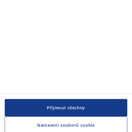
Zákaznický servis
JYSK
JYSK
CENTRÁLA
Sledovat JYSK
Přijmout všechny
Nastavení souborů cookie
Jsme hrdým partnerem Českého paralympijského týmu