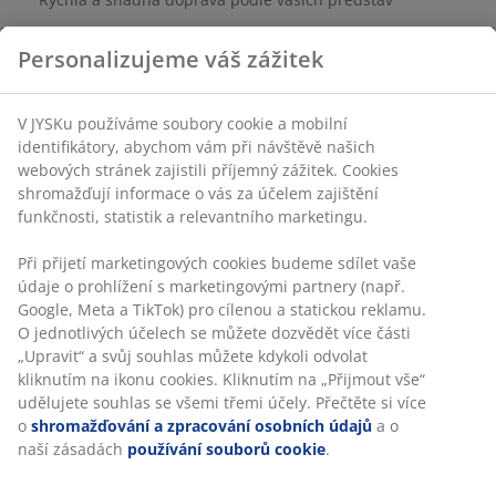
Personalizujeme váš zážitek
Látka a masivní dřevo. Praní na 30 °C. Š120xV148xH120
cm
V JYSKu používáme soubory cookie a mobilní
identifikátory, abychom vám při návštěvě našich
Skladová položka: 3699074
webových stránek zajistili příjemný zážitek. Cookies
shromažďují informace o vás za účelem zajištění
Návod k sestavení
funkčnosti, statistik a relevantního marketingu.
Při přijetí marketingových cookies budeme sdílet vaše
údaje o prohlížení s marketingovými partnery (např.
Specifikace
Google, Meta a TikTok) pro cílenou a statickou reklamu.
O jednotlivých účelech se můžete dozvědět více části
„Upravit“ a svůj souhlas můžete kdykoli odvolat
kliknutím na ikonu cookies. Kliknutím na „Přijmout vše“
Hodnocení
udělujete souhlas se všemi třemi účely. Přečtěte si více
(
17
)
o
shromažďování a zpracování osobních údajů
a o
naší zásadách
používání souborů cookie
.