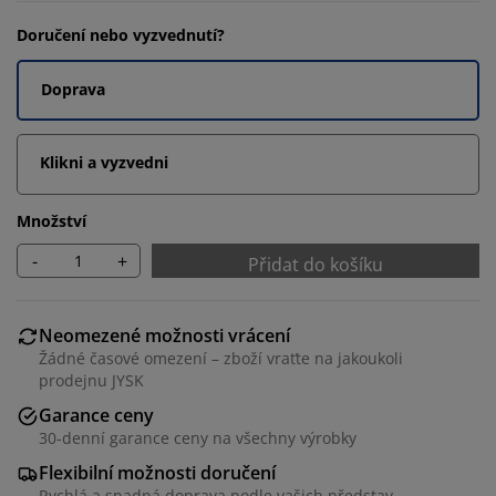
Doručení nebo vyzvednutí?
Doprava
Klikni a vyzvedni
Množství
-
+
Přidat do košíku
Neomezené možnosti vrácení
Žádné časové omezení – zboží vraťte na jakoukoli
prodejnu JYSK
Garance ceny
30-denní garance ceny na všechny výrobky
Flexibilní možnosti doručení
Rychlá a snadná doprava podle vašich představ