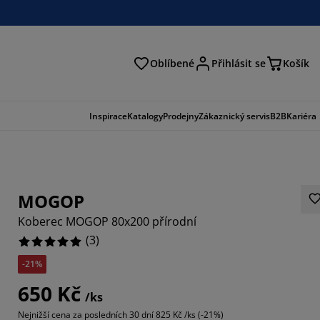
Oblíbené
Přihlásit se
Košík
at
Inspirace
Katalogy
Prodejny
Zákaznický servis
B2B
Kariéra
MOGOP
Koberec MOGOP 80x200 přírodní
(
3
)
-21%
650 Kč
/ks
Nejnižší cena za posledních 30 dní
825 Kč /ks (-21%)