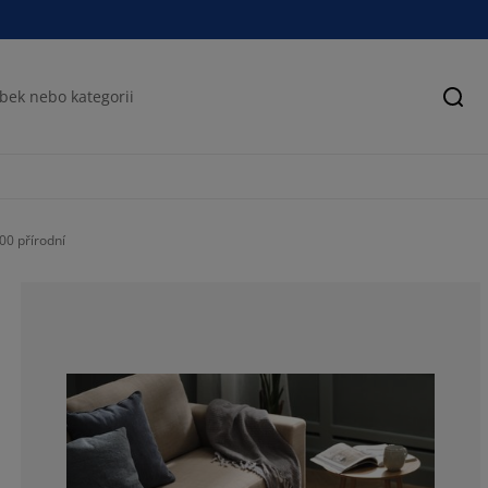
Hled
0 přírodní
100%
0%