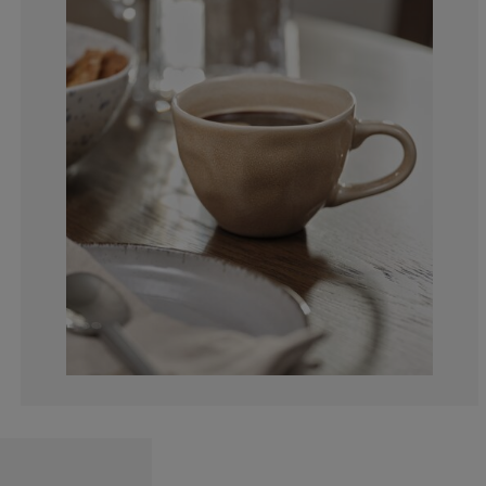
20%
0%
0%