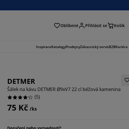
Oblíbené
Přihlásit se
Košík
at
Inspirace
Katalogy
Prodejny
Zákaznický servis
B2B
Kariéra
DETMER
Šálek na kávu DETMER Ø9xV7 22 cl béžová kamenina
(
5
)
75 Kč
/ks
Doručení nebo vyzvednutí?