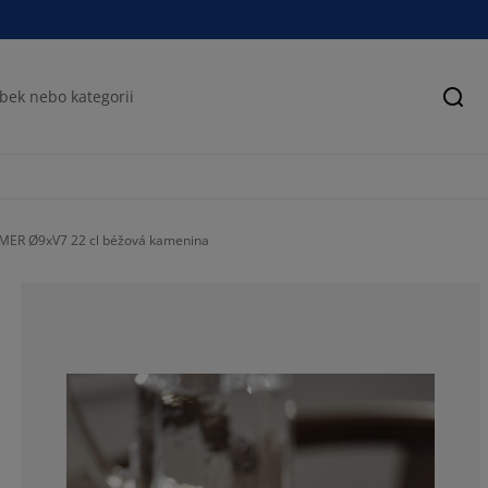
Hled
TMER Ø9xV7 22 cl béžová kamenina
40%
40%