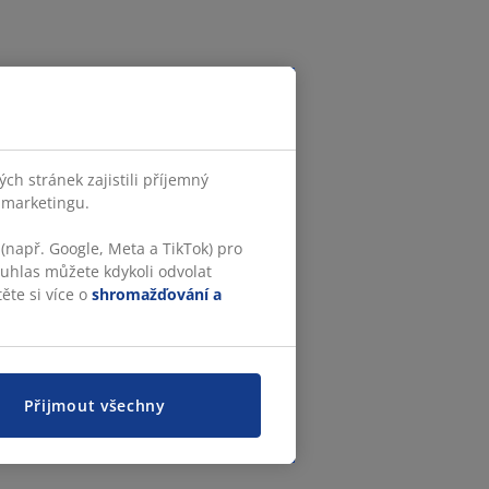
h stránek zajistili příjemný
o marketingu.
(např. Google, Meta a TikTok) pro
ouhlas můžete kdykoli odvolat
ěte si více o
shromažďování a
Přijmout všechny