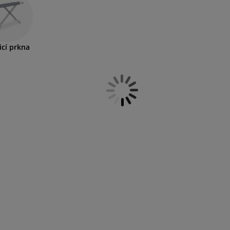
nství, jako jsou skládací
sušáky na prádlo
v běžném i
stylech, abyste mohli do své koupelny vybrat ten, který se do
lňků
i
úložných řešení
, která lze využít i ve vlhkém prostředí
icí prkna