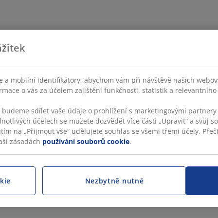
žitek
 a mobilní identifikátory, abychom vám při návštěvě našich webovýc
rmace o vás za účelem zajištění funkčnosti, statistik a relevantníh
s budeme sdílet vaše údaje o prohlížení s marketingovými partnery 
dnotlivých účelech se můžete dozvědět více části „Upravit“ a svůj s
utím na „Přijmout vše“ udělujete souhlas se všemi třemi účely. Přečt
aší zásadách
používání souborů cookie
.
kie
Nezbytně nutné