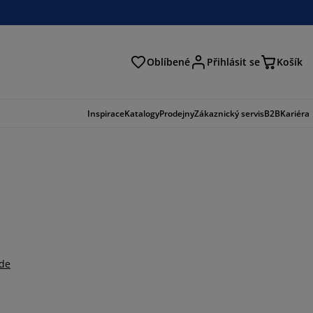
Oblíbené
Přihlásit se
Košík
at
Inspirace
Katalogy
Prodejny
Zákaznický servis
B2B
Kariéra
zde