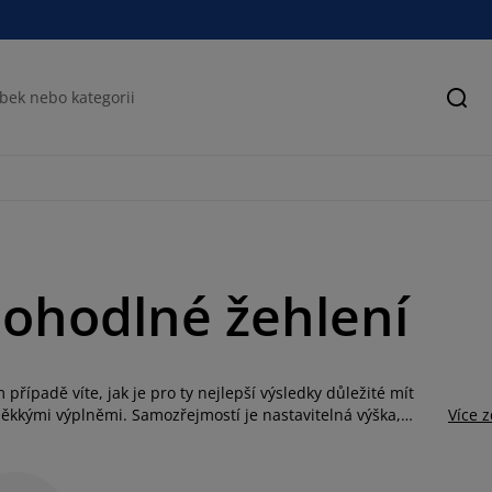
Hled
pohodlné žehlení
 případě víte, jak je pro ty nejlepší výsledky důležité mít
 měkkými výplněmi. Samozřejmostí je nastavitelná výška,
Více 
icí prkno také disponuje praktickými držáky na žehličku,
hlicí prkna jsou skládací pro kompaktní uložení. Najdete u
 stačí vyměnit pouze potah a není třeba pořizovat nové