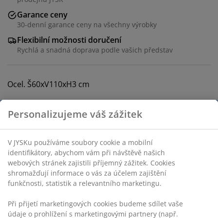
Garance ceny
30-denní garance ceny na všechny výrobky
Flexibilní možnosti doručení
Rychlá a snadná doprava podle vašich představ
Ocel. Š60xV110xH3 cm
Skladová položka: 3650008
Personalizujeme váš zážitek
Návod k sestavení
V JYSKu používáme soubory cookie a mobilní
identifikátory, abychom vám při návštěvě našich
webových stránek zajistili příjemný zážitek. Cookies
Specifikace
shromažďují informace o vás za účelem zajištění
funkčnosti, statistik a relevantního marketingu.
Při přijetí marketingových cookies budeme sdílet vaše
Hodnocení
údaje o prohlížení s marketingovými partnery (např.