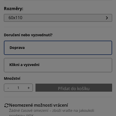
Rozměry
:
60x110
Doručení nebo vyzvednutí?
Doprava
Klikni a vyzvedni
Množství
-
+
Přidat do košíku
Neomezené možnosti vrácení
Žádné časové omezení – zboží vraťte na jakoukoli
prodejnu JYSK