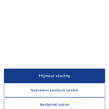
JYSK
CENTRÁLA
Sledovat JYSK
Přijmout všechny
Nastavení souborů cookie
Jsme hrdým partnerem Českého paralympijského týmu
Nezbytně nutné