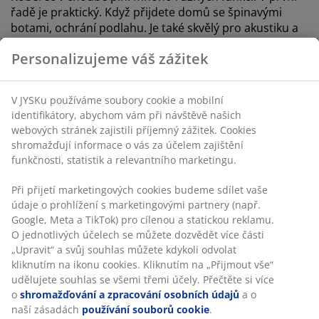
řadě je praktický. Když přijdete domů se špinavými
botami, ochrání podlahu. Je také skvělý pro akustiku a
vnese do domova pocit tepla. Zároveň je to doplněk,
Personalizujeme váš zážitek
který pozvedne atmosféru v místnosti. Vyberte si z
mnoha různých designů, materiálů a velikostí:
V JYSKu používáme soubory cookie a mobilní
identifikátory, abychom vám při návštěvě našich
webových stránek zajistili příjemný zážitek. Cookies
shromažďují informace o vás za účelem zajištění
funkčnosti, statistik a relevantního marketingu.
Při přijetí marketingových cookies budeme sdílet vaše
VŽDY NÍZKÁ
údaje o prohlížení s marketingovými partnery (např.
SANDELTRE
CENA
Google, Meta a TikTok) pro cílenou a statickou reklamu.
Koberec
O jednotlivých účelech se můžete dozvědět více části
SANDELTRE
„Upravit“ a svůj souhlas můžete kdykoli odvolat
70x140
kliknutím na ikonu cookies. Kliknutím na „Přijmout vše“
přírodní
udělujete souhlas se všemi třemi účely. Přečtěte si více
o
shromažďování a zpracování osobních údajů
a o
naší zásadách
používání souborů cookie
.
600 Kč