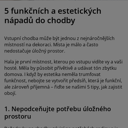
éče o nábytek/doplňky
enkovní osvětlení
rostěradla
ostelové rámy
světlení
5 funkčních a estetických
emping
tní skříně
oxspring rámy s úložným prostorem
omácnost
nápadů do chodby
ábytek do ložnice
ošty
ětský pokoj
Vstupní chodba může být jednou z nejnáročnějších
ětské matrace
raní
místností na dekoraci. Místa je málo a často
nedostačuje úložný prostor.
ětské postele
ro mazlíčky
Hala je první místnost, kterou po vstupu vidíte vy a vaši
hosté. Měla by působit přívětivě a udávat tón zbytku
domova. I když by estetika neměla trumfovat
funkčnost, nebojte se vytvořit předsíň, která je funkční,
ale zároveň příjemná – řiďte se našimi 5 tipy, jak zajistit
obojí.
1. Nepodceňujte potřebu úložného
prostoru