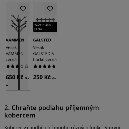
VŽDY NÍZKÁ
CENA
VAMMEN
GALSTED
Věšák
Věšák
VAMMEN
GALSTED 5
černá
háčků černá
650 Kč
250 Kč
/ks
/ks
VŽDY NÍZKÁ
CENA
2. Chraňte podlahu příjemným
kobercem
Koberec v chodbě plní mnoho různých funkcí. V první