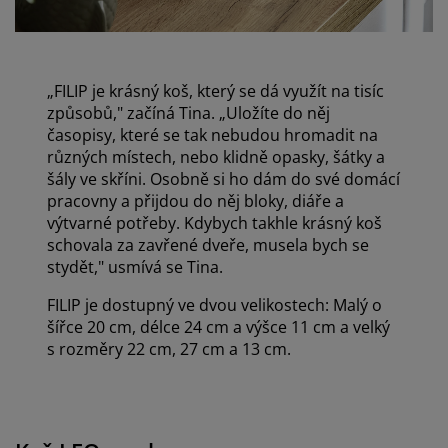
„
FILIP je krásný koš, který se dá využít na tisíc
způsobů," začíná Tina.
„Uložíte do něj
časopisy, které se tak nebudou hromadit na
různých místech, nebo klidně opasky, šátky a
šály ve skříni. Osobně si ho dám do své domácí
pracovny a přijdou do něj bloky, diáře a
výtvarné potřeby. Kdybych takhle krásný koš
schovala za zavřené dveře, musela bych se
stydět," usmívá se Tina.
FILIP je dostupný ve dvou velikostech: Malý o
šířce 20 cm, délce 24 cm a výšce 11 cm a velký
s rozměry 22 cm, 27 cm a 13 cm.