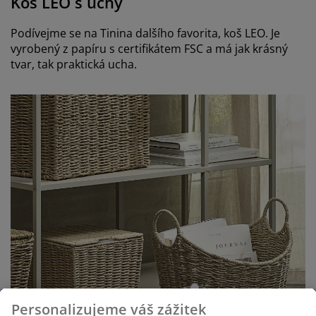
Koš LEO s uchy
Podívejme se na Tinina dalšího favorita, koš LEO. Je
vyrobený z papíru s certifikátem FSC a má jak krásný
tvar, tak praktická ucha.
open
Personalizujeme váš zážitek