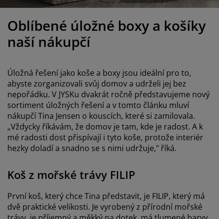
éče o nábytek/doplňky
enkovní osvětlení
rostěradla
ostelové rámy
světlení
Oblíbené úložné boxy a košíky
emping
tní skříně
oxspring rámy s úložným prostorem
omácnost
naší nákupčí
ábytek do ložnice
ošty
ětský pokoj
Úložná řešení jako koše a boxy jsou ideální pro to,
ětské matrace
raní
abyste zorganizovali svůj domov a udrželi jej bez
nepořádku. V JYSKu dvakrát ročně představujeme nový
ětské postele
ro mazlíčky
sortiment úložných řešení a v tomto článku mluví
nákupčí Tina Jensen o kouscích, které si zamilovala.
„Vždycky říkávám, že domov je tam, kde je radost. A k
mé radosti dost přispívají i tyto koše, protože interiér
hezky doladí a snadno se s nimi udržuje," říká.
Koš z mořské trávy FILIP
První koš, který chce Tina představit, je FILIP, který má
dvě praktické velikosti. Je vyrobený z přírodní mořské
trávy, je příjemný a měkký na dotek, má tlumené barvy