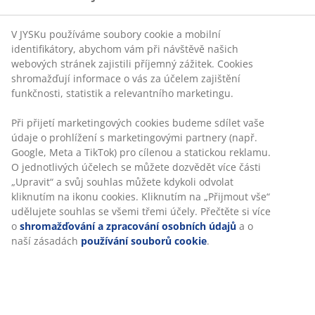
V JYSKu používáme soubory cookie a mobilní
identifikátory, abychom vám při návštěvě našich
webových stránek zajistili příjemný zážitek. Cookies
shromažďují informace o vás za účelem zajištění
funkčnosti, statistik a relevantního marketingu.
„Na koši LEO miluju tvar, velikost, kulatá ucha,
Při přijetí marketingových cookies budeme sdílet vaše
materiál... vlastně úplně všechno," říká Tina.
údaje o prohlížení s marketingovými partnery (např.
„Snadno se přenáší, a přitom je hezký. Dá se
Google, Meta a TikTok) pro cílenou a statickou reklamu.
použít třeba na deky, které tak budete mít na
O jednotlivých účelech se můžete dozvědět více části
gauči vždycky po ruce, na doplňky, jako jsou
„Upravit“ a svůj souhlas můžete kdykoli odvolat
rukavice a čepice, nebo na časopisy a noviny."
kliknutím na ikonu cookies. Kliknutím na „Přijmout vše“
udělujete souhlas se všemi třemi účely. Přečtěte si více
LEO je 32 cm široký, 42 cm dlouhý a 40 cm
o
shromažďování a zpracování osobních údajů
a o
vysoký.
naší zásadách
používání souborů cookie
.
Koše ESPEN a INGVOR