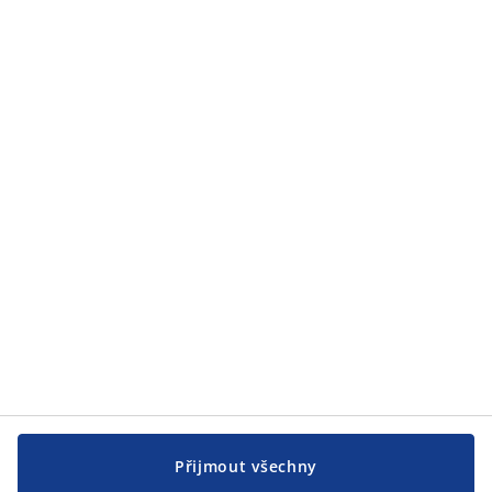
Kategorie
Zákaznický servis
Zákaznický servis
JYSK
JYSK
CENTRÁLA
Sledovat JYSK
Přijmout všechny