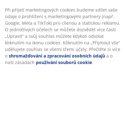
připravit více, aby zbylo i na další den.
Při přijetí marketingových cookies budeme sdílet vaše
Vánoční filmy a Adventní kalendář: během celého
údaje o prohlížení s marketingovými partnery (např.
23. prosince v televizi běží plno vánočních filmů.
Google, Meta a TikTok) pro cílenou a statickou reklamu.
Součástí je i pořad Adventní kalendář, který
O jednotlivých účelech se můžete dozvědět více části
sleduje většina Dánů. Jeho poslední díl se vysílá
„Upravit“ a svůj souhlas můžete kdykoli odvolat
přímo na Štědrý den.
kliknutím na ikonu cookies. Kliknutím na „Přijmout vše“
udělujete souhlas se všemi třemi účely. Přečtěte si více
o
shromažďování a zpracování osobních údajů
a o
naší zásadách
používání souborů cookie
.