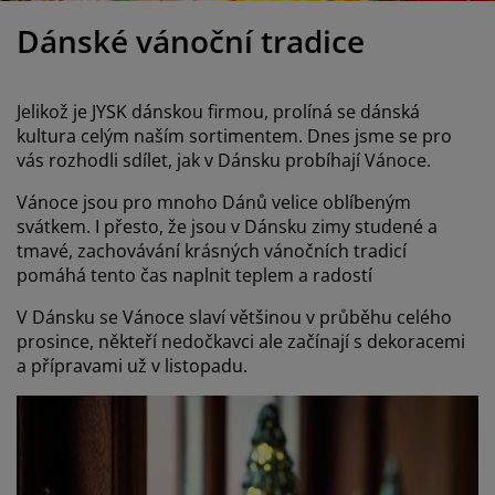
éče o nábytek/doplňky
enkovní osvětlení
rostěradla
ostelové rámy
světlení
Dánské vánoční tradice
emping
tní skříně
oxspring rámy s úložným prostorem
omácnost
Jelikož je JYSK dánskou firmou, prolíná se dánská
ábytek do ložnice
ošty
ětský pokoj
kultura celým naším sortimentem. Dnes jsme se pro
vás rozhodli sdílet, jak v Dánsku probíhají Vánoce.
ětské matrace
raní
Vánoce jsou pro mnoho Dánů velice oblíbeným
ětské postele
ro mazlíčky
svátkem. I přesto, že jsou v Dánsku zimy studené a
tmavé, zachovávání krásných vánočních tradicí
pomáhá tento čas naplnit teplem a radostí
V Dánsku se Vánoce slaví většinou v průběhu celého
prosince, někteří nedočkavci ale začínají s dekoracemi
a přípravami už v listopadu.