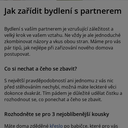
éče o nábytek/doplňky
enkovní osvětlení
rostěradla
ostelové rámy
světlení
Jak zařídit bydlení s partnerem
emping
tní skříně
oxspring rámy s úložným prostorem
omácnost
Bydlení s vaším partnerem je vzrušující záležitost a
ábytek do ložnice
ošty
ětský pokoj
velký krok ve vašem vztahu. Ne vždy je ale jednoduché
zkombinovat názory a vkus obou stran. Máme pro vás
ětské matrace
raní
pár tipů, jak nejlépe při zařizování nového domova
postupovat.
ětské postele
ro mazlíčky
Co si nechat a čeho se zbavit?
S největší pravděpodobností ani jednomu z vás nic
před stěhováním nechybí, možná máte leckteré věci
dokonce dvakrát. Tím pádem je důležité udělat čistku a
rozhodnout se, co ponechat a čeho se zbavit.
Rozhodněte se pro 3 nejoblíbenější kousky
Máte doma zděděné
křeslo
po babičce, které pro vás