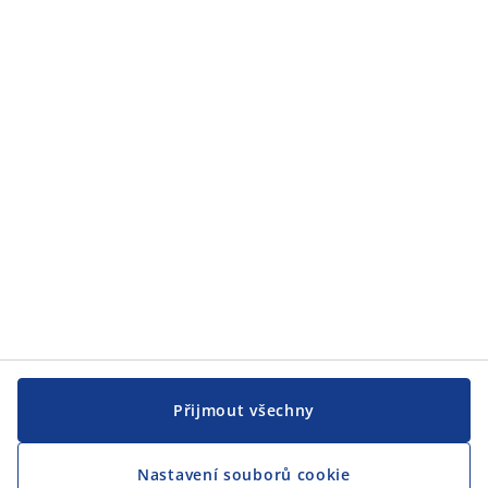
Zákaznický servis
JYSK
JYSK
CENTRÁLA
Sledovat JYSK
Přijmout všechny
Nastavení souborů cookie
Jsme hrdým partnerem Českého paralympijského týmu