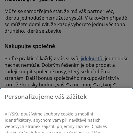
Může se samozřejmě stát, že má váš partner věc,
kterou jednoduše nemůžete vystát. V takovém případě
se můžete domluvit, že každý vyberete jednu věc toho
druhého, které se zbavíte.
Nakupujte společně
Buďte praktičtí, každý z vás si svůj
jídelní stůl
jednoduše
nechat nemůže. Dobrým řešením je oba prodat a
raději koupit společně nový, který se líbí oběma
stranám. Další bonus společného nakupování tkví v
tom, že kousky budou „vaše“ a ne „moje“ a „tvoje“.
Personalizujeme váš zážitek
V JYSKu používáme soubory cookie a mobilní
identifikátory, abychom vám při návštěvě našich
webových stránek zajistili příjemný zážitek. Cookies
shromažďují informace o vás za účelem zajištění