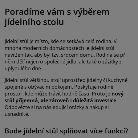
éče o nábytek/doplňky
enkovní osvětlení
rostěradla
ostelové rámy
světlení
Poradíme vám s výběrem
emping
tní skříně
oxspring rámy s úložným prostorem
omácnost
jídelního stolu
ábytek do ložnice
ošty
ětský pokoj
Jídelní stůl je místo, kde se setkává celá rodina. V
ětské matrace
raní
mnoha moderních domácnostech je jídelní stůl
navržen tak, aby byl tzv. srdcem domu. Rodina se při
něm dělí nejen o společné jídlo, ale také o zážitky z
ětské postele
ro mazlíčky
uplynulého dne.
Jídelní stůl většinou stojí uprostřed jídelny či kuchyně
spojené s obývacím pokojem. Poskytuje rodině
prostor, kde může trávit hodně času. Proto je
nový
stůl příjemná, ale zároveň i důležitá investice
.
Odpovězte si na následující otázky a nákup si
usnadníte.
Bude jídelní stůl splňovat více funkcí?