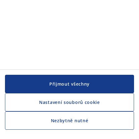
CENTRÁLA
Sledovat JYSK
Přijmout všechny
Nastavení souborů cookie
Jsme hrdým partnerem Českého paralympijského týmu
Nezbytně nutné