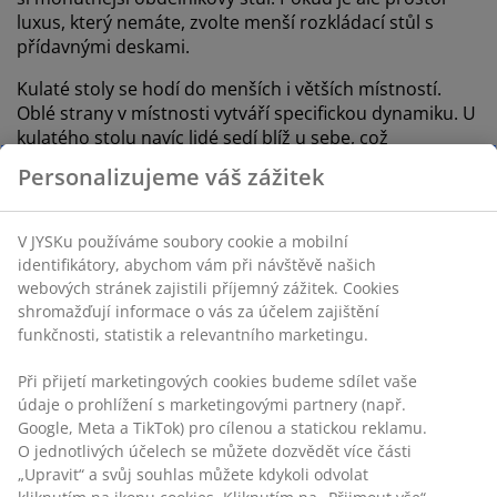
luxus, který nemáte, zvolte menší rozkládací stůl s
přídavnými deskami.
Kulaté stoly se hodí do menších i větších místností.
Oblé strany v místnosti vytváří specifickou dynamiku. U
kulatého stolu navíc lidé sedí blíž u sebe, což
zpříjemňuje konverzaci. Určitě ale dbejte na to, abyste
Personalizujeme váš zážitek
ke kulatému stolu vybrali židle, které se k němu budou
hodit.
V JYSKu používáme soubory cookie a mobilní
Stylový, praktický anebo moderní?
identifikátory, abychom vám při návštěvě našich
webových stránek zajistili příjemný zážitek. Cookies
shromažďují informace o vás za účelem zajištění
Jídelní stůl může být rustikální, jednoduchý, stylový,
funkčnosti, statistik a relevantního marketingu.
moderní, praktický nebo exkluzivní. Možností je
nespočet. Nejdůležitější je vybrat takový stůl, který
Při přijetí marketingových cookies budeme sdílet vaše
stylově zapadne do vaší domácnosti a splní všechny
údaje o prohlížení s marketingovými partnery (např.
vaše požadavky. Jídelní stůl může být dominantou
Google, Meta a TikTok) pro cílenou a statickou reklamu.
místnosti nebo jemně doplňovat celkový vzhled
O jednotlivých účelech se můžete dozvědět více části
interiéru. Před koupí nového stolu si uvědomte, jaký
„Upravit“ a svůj souhlas můžete kdykoli odvolat
styl hledáte.