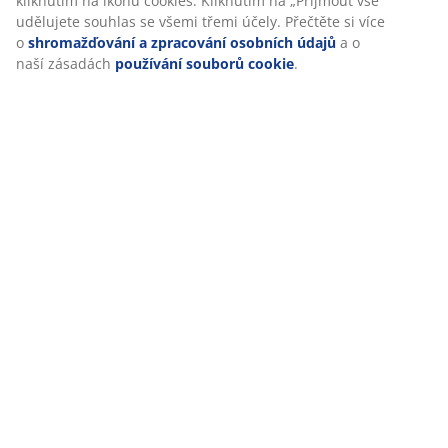
kliknutím na ikonu cookies. Kliknutím na „Přijmout vše“
udělujete souhlas se všemi třemi účely. Přečtěte si více
o
shromažďování a zpracování osobních údajů
a o
naší zásadách
používání souborů cookie
.
Z jakého materiálu by měl jídelní stůl
být?
Výběr materiálu je úzce spojený s funkcí stolu. Pokud
máte menší děti, pořiďte si stůl z odolnějšího
materiálu, který se hned tak nezničí a dobře se čistí.
Na výběr máte stoly s vrchní deskou z laminátu,
melaminu nebo stoly se skleněnou deskou. Všechny
tyto materiály se snadno čistí. Pokud si vyberete stůl z
masivního dřeva či kovu, budete muset dávat větší
pozor na škrábance.