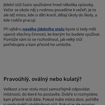
Jídelní stůl často využíváme hned několika způsoby.
Večer se okolo něj s rodinou posadíme k večeři. Je to
ale též místo, kde si děti kreslí, dělají úkoly do školy, a
kde rodiče pracují.
Při výběru
nového jídelního stolu
byste si tedy měli
ujasnit všechny činnosti, ke kterým ho budete využívat.
Pomůže vám to se rozhodnout, jak velký stůl
potřebujete a kam přesně ho umístíte.
Pravoúhlý, oválný nebo kulatý?
Velikost a tvar stolu musí samozřejmě odpovídat
místnosti, do které ho postavíte. Dobře si rozmyslete,
kam přesně stůl dáte. Pokud máte místa dost, pořiďte
si mohutnější obdélníkový stůl. Pokud je ale prostor