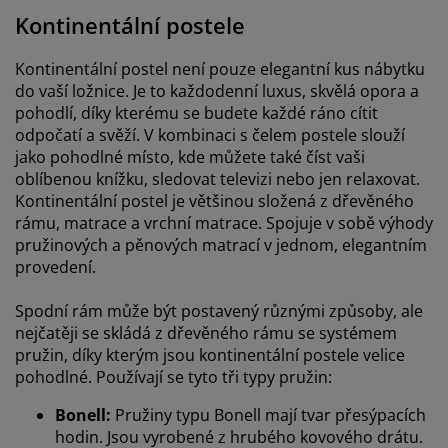
Kontinentální postele
Kontinentální postel není pouze elegantní kus nábytku
do vaší ložnice. Je to každodenní luxus, skvělá opora a
pohodlí, díky kterému se budete každé ráno cítit
odpočatí a svěží. V kombinaci s čelem postele slouží
jako pohodlné místo, kde můžete také číst vaši
oblíbenou knížku, sledovat televizi nebo jen relaxovat.
Kontinentální postel je většinou složená z dřevěného
rámu, matrace a vrchní matrace. Spojuje v sobě výhody
pružinových a pěnových matrací v jednom, elegantním
provedení.
Spodní rám může být postavený různými způsoby, ale
nejčatěji se skládá z dřevěného rámu se systémem
pružin, díky kterým jsou kontinentální postele velice
pohodlné. Používají se tyto tři typy pružin:
Bonell:
Pružiny typu Bonell mají tvar přesýpacích
hodin. Jsou vyrobené z hrubého kovového drátu.