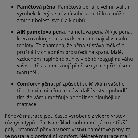
Paměťová pěna
: Paměťová pěna je velmi kvalitní
výrobek, který se přizpůsobí tvaru tělu a může
zmírnit bolesti svalů a kloubů.
AIR paměťová pěna
: Paměťová pěna AIR je pěna,
která uvolňuje tlak a na kterou nemají vliv okolní
teploty. To znamená, že pěna zůstává měkká a
pružná i v chladném prostředí na spaní. Malé,
vzduchem naplněné buňky v pěně reagují na váhu
vašeho těla a umožňují pěně se rychle přizpůsobit
tvaru tělu.
Comfort+
pěna
: přizpůsobí se křivkám vašeho
těla. Flexibilní pěna přidává další vrstvu pohodlí
tím, že vám umožňuje ponořit se hlouběji do
matrace.
Pěnové matrace jsou často vyrobené z vícero vrstev
různých typů pěn. Například mohou mít jádro z těžší
polyuretanové pěny a v něm vrstvu paměťové pěny, ta
se postará o optimální komfort. Některé matrace mají