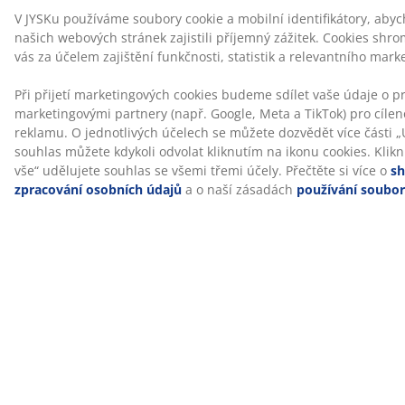
Široký sortiment od nejtenčích a skladných
V JYSKu používáme soubory cookie a mobilní identifikátory, aby
matrací pro hosty až po kvalitní a trvanlivé
našich webových stránek zajistili příjemný zážitek. Cookies shr
vás za účelem zajištění funkčnosti, statistik a relevantního mark
matrace na každodenní používání.
Při přijetí marketingových cookies budeme sdílet vaše údaje o pr
marketingovými partnery (např. Google, Meta a TikTok) pro cílen
reklamu. O jednotlivých účelech se můžete dozvědět více části „U
souhlas můžete kdykoli odvolat kliknutím na ikonu cookies. Klik
vše“ udělujete souhlas se všemi třemi účely. Přečtěte si více o
sh
zpracování osobních údajů
a o naší zásadách
používání soubor