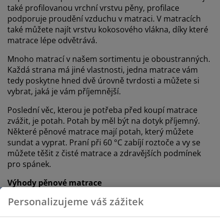
také profilovanou vrchní vrstvu pěny, profilace
podporuje proudění vzduchu v matraci. V matracích
také můžete najít vrstvu kokosového vlákna, díky které
matrace lépe odvětrává.
Mnoho matrací v našem sortimentu je oboustranných.
Každá strana má jiné vlastnosti, jedna matrace vám
tedy poskytne hned dvě úrovně tvrdosti a můžete si
vybrat, jaká je vám příjemnější.
Poslední věc, kterou je potřeba před koupí matrace
zvážit, je potah. Potah by měl být na dotyk příjemný.
Některé pěnové matrace mají potah, který můžete
sundat a vyprat. Praní při 60 °C zabíjí roztoče a vy se
můžete těšit z čisté matrace a zdravějších podmínek
pro spánek.
Výhody pěnové matrace
Personalizujeme váš zážitek
Pěna je velmi pohodlná a poskytuje správnou
oporu.