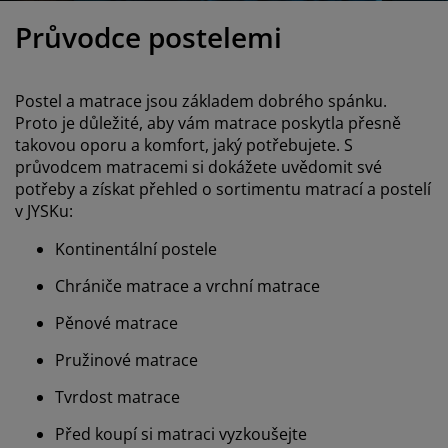
če o nábytek/doplňky
nkovní osvětlení
ostěradla
stelové rámy
větlení
Průvodce postelemi
mping
tní skříně
xspring rámy s úložným prostorem
mácnost
Postel a matrace jsou základem dobrého spánku.
bytek do ložnice
šty
tský pokoj
Proto je důležité, aby vám matrace poskytla přesně
takovou oporu a komfort, jaký potřebujete. S
tské matrace
aní
průvodcem matracemi si dokážete uvědomit své
potřeby a získat přehled o sortimentu matrací a postelí
tské postele
o mazlíčky
v JYSKu:
Kontinentální postele
Chrániče matrace a vrchní matrace
Pěnové matrace
Pružinové matrace
Tvrdost matrace
Před koupí si matraci vyzkoušejte