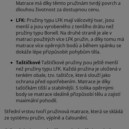
Matrace má díky těmto pružinám tvrdý povrch a
dlouhou životnost za dostupnou cenu.
LFK:
Pružiny typu LFK mají válcovitý tvar, jsou
menší a jsou vyrobeného z tenšího drátu než
pružiny typu Bonell. Na druhé straně je ale v
matraci použitých více LFK pružin, a díky tomu má
matrace více opěrných bodů a během spánku se
dokáže lépe přizpůsobit pohybům těla.
Taštičkové
Taštičkové pružiny jsou ještě menší
než pružiny typu LFK. Každá pružina je uložená v
tenkém obale, tzv. taštičce, která slouží jako
ochrana před opotřebením. Matrace je díky
taštičkám tišší a stabilnější. S tolika opěrnými
body se matrace ideálně přizpůsobí tělu a zajistí
maximální pohodlí.
Střední vrstvu tvoří pružinová matrace, která se skládá
ze systému pružin, výplně a čalounění.