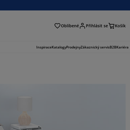
Oblíbené
Přihlásit se
Košík
at
Inspirace
Katalogy
Prodejny
Zákaznický servis
B2B
Kariéra