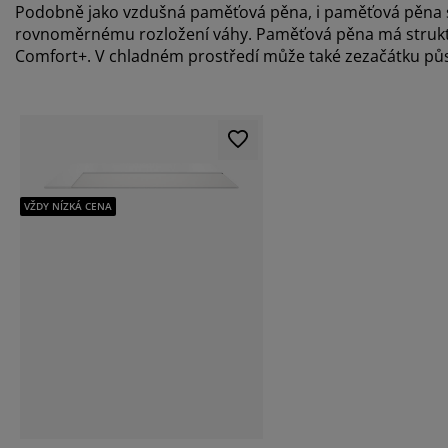
Podobně jako vzdušná paměťová pěna, i paměťová pěna se
rovnoměrnému rozložení váhy. Paměťová pěna má struktu
Comfort+. V chladném prostředí může také zezačátku pů
VŽDY NÍZKÁ CENA