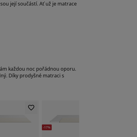
ou její součástí. Ať už je matrace
e vám každou noc pořádnou oporu.
lný. Díky prodyšné matraci s
-15%
-17%
Do vyprodá