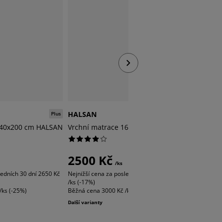
HALSAN
HALSA
Plus
Plus
140x200 cm HALSAN
Vrchní matrace 160x200 cm HALSAN
Vrchní 
2500 Kč
2750
/ks
ledních 30 dní
2650 Kč
Nejnižší cena za posledních 30 dní
3000 Kč
Nejnižší c
/ks (-17%)
/ks (-15%)
/ks (-25%)
Běžná cena
3000 Kč /ks (-17%)
Běžná ce
Další varianty
Další varia