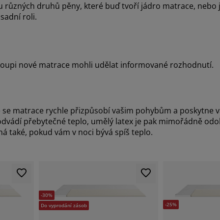
 různých druhů pěny, které buď tvoří jádro matrace, nebo js
sadní roli.
 koupi nové matrace mohli udělat informované rozhodnutí.
že se matrace rychle přizpůsobí vašim pohybům a poskytn
 odvádí přebytečné teplo, umělý latex je pak mimořádně odo
á také, pokud vám v noci bývá spíš teplo.
-30%
-25%
Do vyprodání zásob