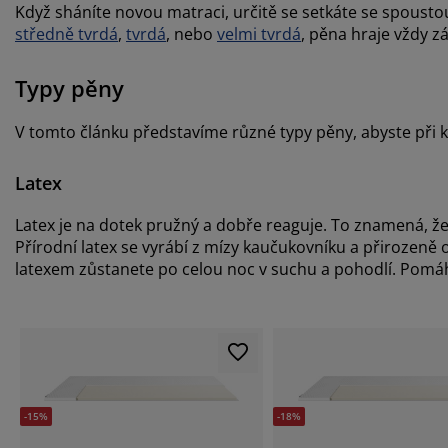
Když sháníte novou matraci, určitě se setkáte se spoustou
středně tvrdá
,
tvrdá
, nebo
velmi tvrdá
, pěna hraje vždy zá
Typy pěny
V tomto článku představíme různé typy pěny, abyste při
Latex
Latex je na dotek pružný a dobře reaguje. To znamená, 
Přírodní latex se vyrábí z mízy kaučukovníku a přirozeně
latexem zůstanete po celou noc v suchu a pohodlí. Pomáh
-15%
-18%