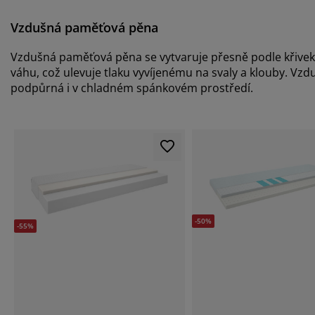
Vzdušná paměťová pěna
Vzdušná paměťová pěna se vytvaruje přesně podle křivek
váhu, což ulevuje tlaku vyvíjenému na svaly a klouby. Vz
podpůrná i v chladném spánkovém prostředí.
-50%
-55%