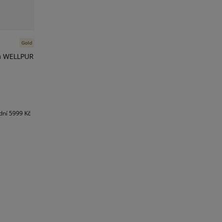
Gold
m WELLPUR
dní
5999 Kč