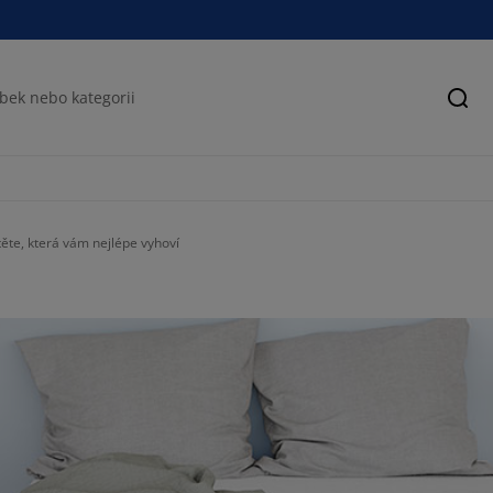
Hled
těte, která vám nejlépe vyhoví