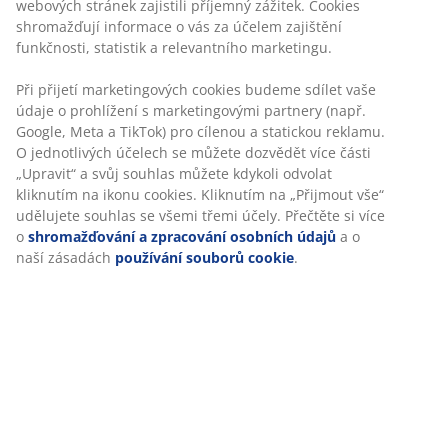
webových stránek zajistili příjemný zážitek. Cookies
shromažďují informace o vás za účelem zajištění
funkčnosti, statistik a relevantního marketingu.
Při přijetí marketingových cookies budeme sdílet vaše
údaje o prohlížení s marketingovými partnery (např.
Google, Meta a TikTok) pro cílenou a statickou reklamu.
O jednotlivých účelech se můžete dozvědět více části
„Upravit“ a svůj souhlas můžete kdykoli odvolat
Průvodce postelemi
kliknutím na ikonu cookies. Kliknutím na „Přijmout vše“
udělujete souhlas se všemi třemi účely. Přečtěte si více
Postel a matrace jsou základem dobrého spánku.
o
shromažďování a zpracování osobních údajů
a o
Proto je důležité, aby vám matrace poskytla přesně
naší zásadách
používání souborů cookie
.
takovou oporu a komfort, jaké potřebujete.
Více zde