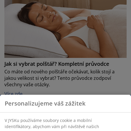
Jak si vybrat polštář? Kompletní průvodce
Co máte od nového polštáře očekávat, kolik stojí a
jakou velikost si vybrat? Tento průvodce zodpoví
všechny vaše otázky.
Více zde
Personalizujeme váš zážitek
V JYSKu používáme soubory cookie a mobilní
identifikátory, abychom vám při návštěvě našich