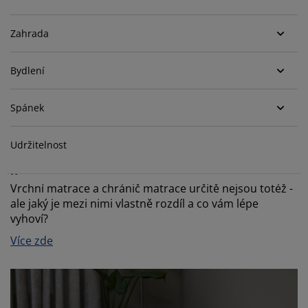
éče o nábytek/doplňky
enkovní osvětlení
rostěradla
ostelové rámy
světlení
Zahrada
emping
tní skříně
oxspring rámy s úložným prostorem
omácnost
Bydlení
ábytek do ložnice
ošty
ětský pokoj
ětské matrace
raní
Spánek
ětské postele
ro mazlíčky
Udržitelnost
Vrchní matrace, nebo chránič matrace – jaký je
mezi nimi rozdíl?
Vrchní matrace a chránič matrace určitě nejsou totéž -
ale jaký je mezi nimi vlastně rozdíl a co vám lépe
vyhoví?
Více zde