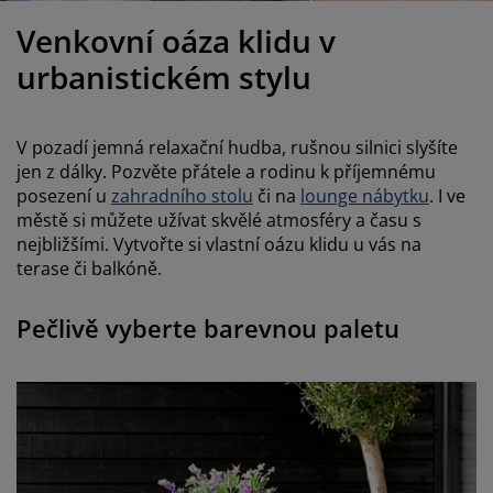
éče o nábytek/doplňky
enkovní osvětlení
rostěradla
ostelové rámy
světlení
Venkovní oáza klidu v
emping
tní skříně
oxspring rámy s úložným prostorem
omácnost
urbanistickém stylu
ábytek do ložnice
ošty
ětský pokoj
V pozadí jemná relaxační hudba, rušnou silnici slyšíte
ětské matrace
raní
jen z dálky. Pozvěte přátele a rodinu k příjemnému
posezení u
zahradního stolu
či na
lounge nábytku
. I ve
městě si můžete užívat skvělé atmosféry a času s
ětské postele
ro mazlíčky
nejbližšími. Vytvořte si vlastní oázu klidu u vás na
terase či balkóně.
Pečlivě vyberte barevnou paletu