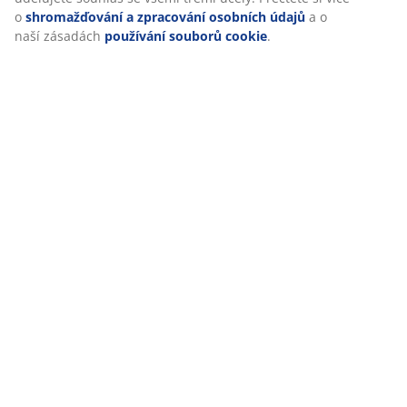
o
shromažďování a zpracování osobních údajů
a o
naší zásadách
používání souborů cookie
.
Pokud máte dostatek místa, vytvořte jídelní zónu a
relaxační zónu a oddělte je květináči. Usaďte se
pohodlně na zahradní sestavě ODDESUND s hliníkovou
konstrukcí a područkami z tvrdého dřeva s
certifikátem FSC® N001715.