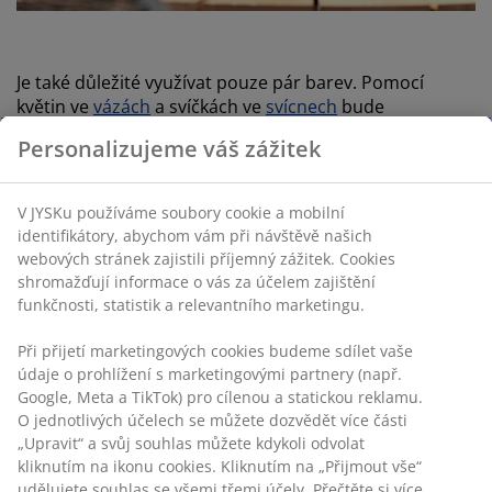
Je také důležité využívat pouze pár barev. Pomocí
květin ve
vázách
a svíčkách ve
svícnech
bude
vaše terasa či balkón stále dynamickým místem.
Personalizujeme váš zážitek
V JYSKu používáme soubory cookie a mobilní
identifikátory, abychom vám při návštěvě našich
webových stránek zajistili příjemný zážitek. Cookies
shromažďují informace o vás za účelem zajištění
funkčnosti, statistik a relevantního marketingu.
Při přijetí marketingových cookies budeme sdílet vaše
údaje o prohlížení s marketingovými partnery (např.
Google, Meta a TikTok) pro cílenou a statickou reklamu.
O jednotlivých účelech se můžete dozvědět více části
„Upravit“ a svůj souhlas můžete kdykoli odvolat
kliknutím na ikonu cookies. Kliknutím na „Přijmout vše“
udělujete souhlas se všemi třemi účely. Přečtěte si více