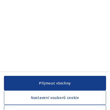
JYSK
JYSK
CENTRÁLA
Sledovat JYSK
Přijmout všechny
Nastavení souborů cookie
Jsme hrdým partnerem Českého paralympijského týmu