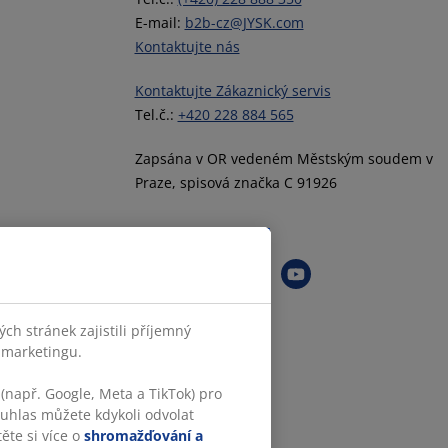
E-mail:
b2b-cz@JYSK.com
Kontaktujte nás
Kontaktujte Zákaznický servis
Tel.č.:
+420 228 884 565
Zapsána v OR vedeném Městským soudem v
Praze, spisová značka C 91926
Sledovat JYSK
h stránek zajistili příjemný
o marketingu.
(např. Google, Meta a TikTok) pro
ouhlas můžete kdykoli odvolat
ěte si více o
shromažďování a