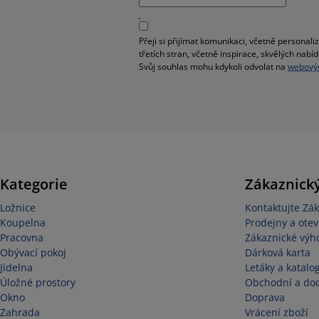
Přeji si přijímat komunikaci, včetně person
třetích stran, včetně inspirace, skvělých na
Svůj souhlas mohu kdykoli odvolat na
webovýc
Kategorie
Zákaznický
Ložnice
Kontaktujte Zák
Koupelna
Prodejny a otev
Pracovna
Zákaznické výh
Obývací pokoj
Dárková karta
Jídelna
Letáky a katalo
Úložné prostory
Obchodní a do
Okno
Doprava
Zahrada
Vrácení zboží