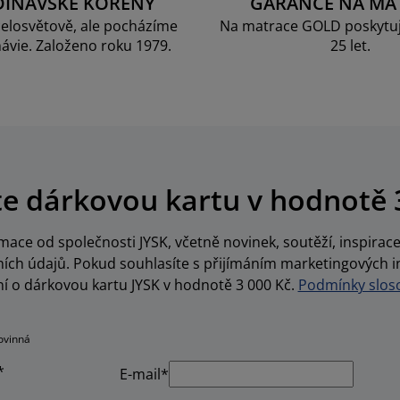
DINÁVSKÉ KOŘENY
GARANCE NA MA
elosvětově, ale pocházíme
Na matrace GOLD poskytu
ávie. Založeno roku 1979.
25 let.
te dárkovou kartu v hodnotě 
ace od společnosti JYSK, včetně novinek, soutěží, inspira
ch údajů. Pokud souhlasíte s přijímáním marketingových i
í o dárkovou kartu JYSK v hodnotě 3 000 Kč.
Podmínky sloso
ovinná
*
E-mail*