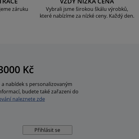
TRACE
VŽDY NÍZKÁ CENA
jeme záruku
Vybrali jsme širokou škálu výrobků,
které nabízíme za nízké ceny. Každý den.
3000 Kč
ce a nabídek s personalizovaným
nformací, budete také zařazeni do
vání naleznete zde
Přihlásit se