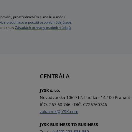
hování, prostřednictvím e-mailu a médií
 více o souhlasu a použití osobních údajů zde
.
 naleznu v
Zásadách ochrany osobních údajů
.
CENTRÁLA
JYSK s.r.o.
Novodvorská 1062/12, Lhotka
·
142 00 Praha 4
IČO: 267 60 746
·
DIČ: CZ26760746
zakaznik@JYSK.com
JYSK BUSINESS TO BUSINESS
Tel.č.:
(+420) 228 888 350