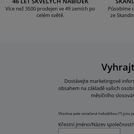
46 LET SKVĚLÝCH NABÍDEK
SKAN
Více než 3500 prodejen ve 49 zemích po
Působíme c
celém světě.
ze Skandin
Vyhraj
Dostávejte marketingové inform
obsahem na základě vašich osobní
měsíčního slosován
Všechna pole označená hvězdičkou (*) jsou p
Křestní jméno/Název společnosti