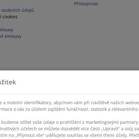
Přístupnost
 osobních údajů
í cookies
mlouvy
od smlouvy
žitek
 a mobilní identifikátory, abychom vám při návštěvě našich webovýc
rmace o vás za účelem zajištění funkčnosti, statistik a relevantníh
s budeme sdílet vaše údaje o prohlížení s marketingovými partnery 
dnotlivých účelech se můžete dozvědět více části „Upravit“ a svůj s
utím na „Přijmout vše“ udělujete souhlas se všemi třemi účely. Přečt