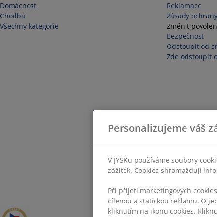
Domácnost
Reklamace
Chodba
Zásady ochrany
Všechny kategorie
Změnit povolen
Bezpečnost
Odstoupit od s
Zde odstoupit 
Personalizujeme váš zá
V JYSKu používáme soubory cookie
zážitek. Cookies shromažďují info
Při přijetí marketingových cookie
cílenou a statickou reklamu. O je
kliknutím na ikonu cookies. Klikn