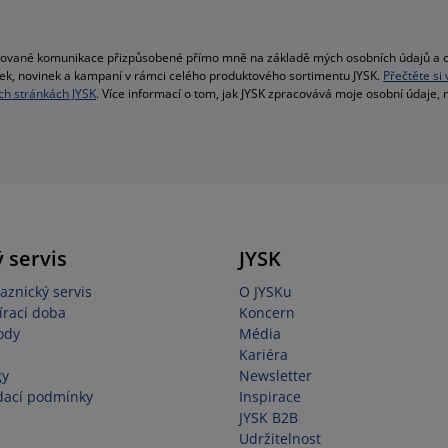
alizované komunikace přizpůsobené přímo mně na základě mých osobních údajů a c
bídek, novinek a kampaní v rámci celého produktového sortimentu JYSK.
Přečtěte si
h stránkách JYSK
. Více informací o tom, jak JYSK zpracovává moje osobní údaje,
 servis
JYSK
aznický servis
O JYSKu
írací doba
Koncern
ody
Média
Kariéra
gy
Newsletter
dací podmínky
Inspirace
JYSK B2B
Udržitelnost