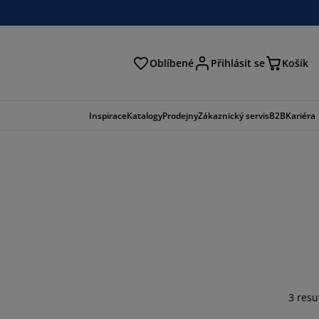
Oblíbené
Přihlásit se
Košík
at
Inspirace
Katalogy
Prodejny
Zákaznický servis
B2B
Kariéra
3 resu