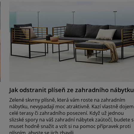
Jak odstranit plíseň ze zahradního nábytk
Zelené skvrny plísně, která vám roste na zahradním
nábytku, nevypadají moc atraktivně. Kazí vlastně dojem
celé terasy či zahradního posezení. Když už jednou
slizské spory na váš zahradní nábytek zaútočí, budete 
muset hodně snažit a vzít si na pomoc přípravek proti
plísním, abyste se jich zbavili.