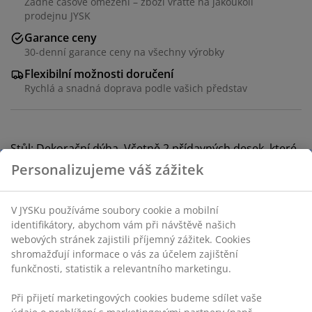
Žádné časové omezení – zboží vraťte na jakoukoli
prodejnu JYSK
Garance ceny
30-denní garance ceny na všechny výrobky
Flexibilní možnosti doručení
Rychlá a snadná doprava podle vašich představ
Stůl: Dekorační dýha. Včetně 2 přídavných desek, které
lze uložit pod desku stolu. Š90xD190/235/280xV77 cm.
Židle: Potah a ocel.
Personalizujeme váš zážitek
Skladová položka: S000556
V JYSKu používáme soubory cookie a mobilní
identifikátory, abychom vám při návštěvě našich
webových stránek zajistili příjemný zážitek. Cookies
shromažďují informace o vás za účelem zajištění
Komplet je tvořen následujícími
funkčnosti, statistik a relevantního marketingu.
položkami