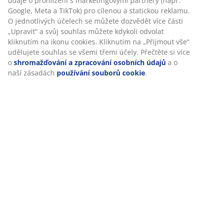
Při přijetí marketingových cookies budeme sdílet vaše
údaje o prohlížení s marketingovými partnery (např.
Google, Meta a TikTok) pro cílenou a statickou reklamu.
O jednotlivých účelech se můžete dozvědět více části
Specifikace
„Upravit“ a svůj souhlas můžete kdykoli odvolat
kliknutím na ikonu cookies. Kliknutím na „Přijmout vše“
udělujete souhlas se všemi třemi účely. Přečtěte si více
o
shromažďování a zpracování osobních údajů
a o naší
Hodnocení
zásadách
používání souborů cookie
.
(
0
)
Doprava