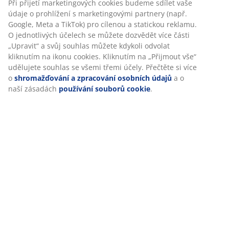
Personalizujeme váš zážitek
Komplet je tvořen následujícími
položkami
V JYSKu používáme soubory cookie a mobilní identifikátory,
abychom vám při návštěvě našich webových stránek zajistili
příjemný zážitek. Cookies shromažďují informace o vás za
účelem zajištění funkčnosti, statistik a relevantního
marketingu.
Specifikace
Při přijetí marketingových cookies budeme sdílet vaše údaje o
prohlížení s marketingovými partnery (např. Google, Meta a
TikTok) pro cílenou a statickou reklamu. O jednotlivých účelech
Hodnocení
se můžete dozvědět více části „Upravit“ a svůj souhlas můžete
kdykoli odvolat kliknutím na ikonu cookies. Kliknutím na
(
3
)
„Přijmout vše“ udělujete souhlas se všemi třemi účely. Přečtěte
si více o
shromažďování a zpracování osobních údajů
a o naší
zásadách
používání souborů cookie
.
Doprava