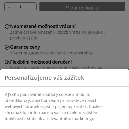
-
+
Přidat do košíku
Neomezené možnosti vrácení
Žádné časové omezení – zboží vraťte na jakoukoli
prodejnu JYSK
Garance ceny
30-denní garance ceny na všechny výrobky
Flexibilní možnosti doručení
Rychlá a snadná doprava podle vašich představ
Stůl: Masivní dub a dubová dýha. Bez přídavných desek.
Š90 x D160 x V76 cm. Židle: Potah a ocel.
Skladová položka: S360710