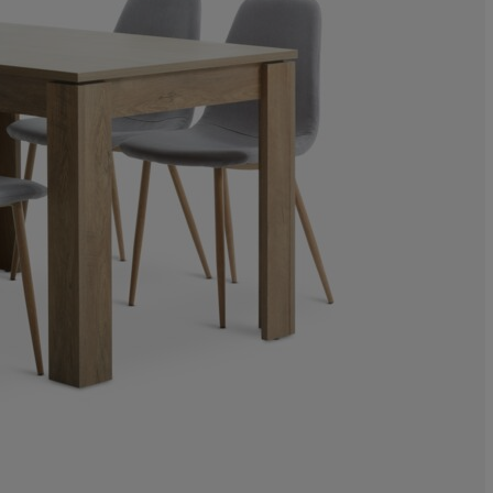
0%
0%
0%