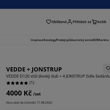
Oblíbené
Přihlásit se
Košík
at
Inspirace
Katalogy
Prodejny
Zákaznický servis
B2B
Kariéra
VEDDE + JONSTRUP
VEDDE D120 stůl divoký dub + 4 JONSTRUP židle šedá/d
(
1
)
4000 Kč
/set
Akce platí do (včetně): 11.08.2026