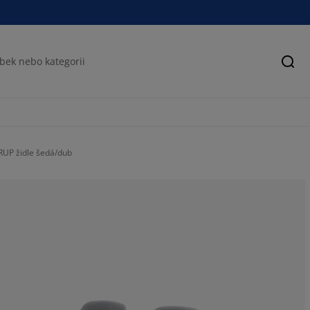
Hled
RUP židle šedá/dub
100%
0%