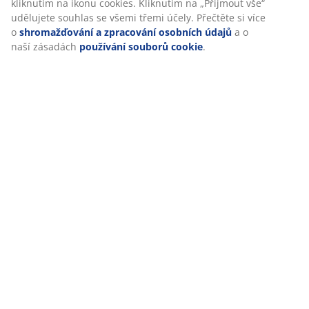
kliknutím na ikonu cookies. Kliknutím na „Přijmout vše“
udělujete souhlas se všemi třemi účely. Přečtěte si více
o
shromažďování a zpracování osobních údajů
a o
Hodnocení
naší zásadách
používání souborů cookie
.
(
65
)
Doprava