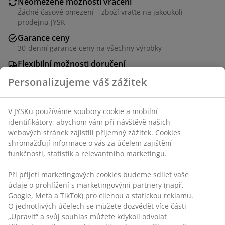
Neomezené možnosti vrácení
Žádné časové omezení – zboží vraťte na jakoukoli
prodejnu JYSK
Garance ceny
30-denní garance ceny na všechny výrobky
Flexibilní možnosti doručení
Rychlá a snadná doprava podle vašich představ
Personalizujeme váš zážitek
V JYSKu používáme soubory cookie a mobilní
Jídelní židle s polstrovaným sedadlem a opěradlem s
identifikátory, abychom vám při návštěvě našich
béžovým potahem. Ladící nohy z oceli.
webových stránek zajistili příjemný zážitek. Cookies
shromažďují informace o vás za účelem zajištění
funkčnosti, statistik a relevantního marketingu.
Skladová položka: 3640244
Návod k sestavení
Při přijetí marketingových cookies budeme sdílet vaše
údaje o prohlížení s marketingovými partnery (např.
Google, Meta a TikTok) pro cílenou a statickou reklamu.
O jednotlivých účelech se můžete dozvědět více části
Specifikace
„Upravit“ a svůj souhlas můžete kdykoli odvolat